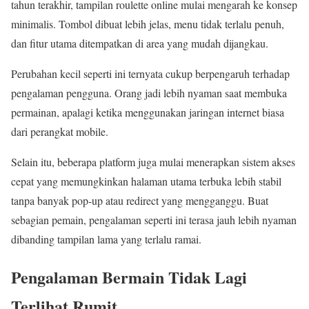
tahun terakhir, tampilan roulette online mulai mengarah ke konsep
minimalis. Tombol dibuat lebih jelas, menu tidak terlalu penuh,
dan fitur utama ditempatkan di area yang mudah dijangkau.
Perubahan kecil seperti ini ternyata cukup berpengaruh terhadap
pengalaman pengguna. Orang jadi lebih nyaman saat membuka
permainan, apalagi ketika menggunakan jaringan internet biasa
dari perangkat mobile.
Selain itu, beberapa platform juga mulai menerapkan sistem akses
cepat yang memungkinkan halaman utama terbuka lebih stabil
tanpa banyak pop-up atau redirect yang mengganggu. Buat
sebagian pemain, pengalaman seperti ini terasa jauh lebih nyaman
dibanding tampilan lama yang terlalu ramai.
Pengalaman Bermain Tidak Lagi
Terlihat Rumit