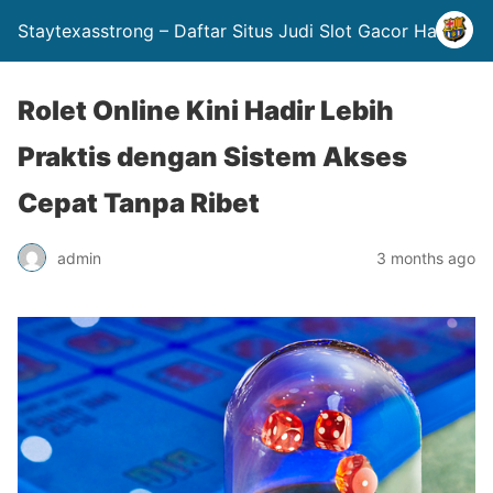
Staytexasstrong – Daftar Situs Judi Slot Gacor Hari Ini
Rolet Online Kini Hadir Lebih
Praktis dengan Sistem Akses
Cepat Tanpa Ribet
admin
3 months ago