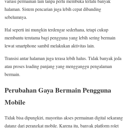
variasi permainan lain tanpa perlu membuka terlalu banyak
halaman. Sistem pencarian juga lebih cepat dibanding
sebelumnya.
Hal seperti ini mungkin terdengar sederhana, tetapi cukup
membantu terutama bagi pengguna yang lebih sering bermain
lewat smartphone sambil melakukan aktivitas lain.
Transisi antar halaman juga terasa lebih halus. Tidak banyak jeda
atau proses loading panjang yang mengganggu pengalaman
bermain.
Perubahan Gaya Bermain Pengguna
Mobile
Tidak bisa dipungkiri, mayoritas akses permainan digital sekarang
datang dari perangkat mobile. Karena itu, banyak platform rolet