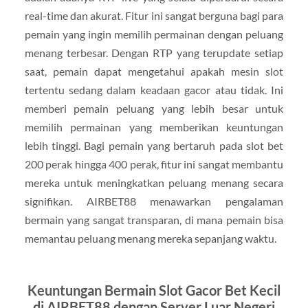
real-time dan akurat. Fitur ini sangat berguna bagi para
pemain yang ingin memilih permainan dengan peluang
menang terbesar. Dengan RTP yang terupdate setiap
saat, pemain dapat mengetahui apakah mesin slot
tertentu sedang dalam keadaan gacor atau tidak. Ini
memberi pemain peluang yang lebih besar untuk
memilih permainan yang memberikan keuntungan
lebih tinggi. Bagi pemain yang bertaruh pada slot bet
200 perak hingga 400 perak, fitur ini sangat membantu
mereka untuk meningkatkan peluang menang secara
signifikan. AIRBET88 menawarkan pengalaman
bermain yang sangat transparan, di mana pemain bisa
memantau peluang menang mereka sepanjang waktu.
Keuntungan Bermain Slot Gacor Bet Kecil
di AIRBET88 dengan Server Luar Negeri