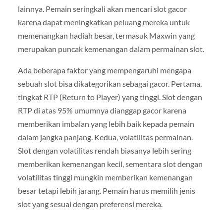
lainnya. Pemain seringkali akan mencari slot gacor
karena dapat meningkatkan peluang mereka untuk
memenangkan hadiah besar, termasuk Maxwin yang
merupakan puncak kemenangan dalam permainan slot.
Ada beberapa faktor yang mempengaruhi mengapa
sebuah slot bisa dikategorikan sebagai gacor. Pertama,
tingkat RTP (Return to Player) yang tinggi. Slot dengan
RTP di atas 95% umumnya dianggap gacor karena
memberikan imbalan yang lebih baik kepada pemain
dalam jangka panjang. Kedua, volatilitas permainan.
Slot dengan volatilitas rendah biasanya lebih sering
memberikan kemenangan kecil, sementara slot dengan
volatilitas tinggi mungkin memberikan kemenangan
besar tetapi lebih jarang. Pemain harus memilih jenis
slot yang sesuai dengan preferensi mereka.