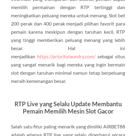
memilih permainan dengan RTP tertinggi dan
meningkatkan peluang mereka untuk menang. Slot bet
200 perak dan 400 perak menjadi pilihan favorit para
pemain karena meskipun dengan taruhan kecil, RTP
yang tinggi memberikan peluang menang yang lebih
besar. Hal ini
menjadikan
https://prioritylaundry.com/
sebagai situs
yang sangat menarik bagi mereka yang ingin bermain
slot dengan taruhan minimal namun tetap berpeluang
meraih kemenangan besar.
RTP Live yang Selalu Update Membantu
Pemain Memilih Mesin Slot Gacor
Salah satu fitur paling menarik yang dimiliki AIRBET88
adalah adanya RTP live yang selalu diperbarui secara