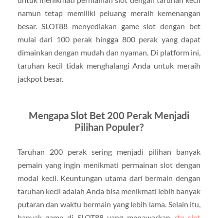
namun tetap memiliki peluang meraih kemenangan
besar. SLOT88 menyediakan game slot dengan bet
mulai dari 100 perak hingga 800 perak yang dapat
dimainkan dengan mudah dan nyaman. Di platform ini,
taruhan kecil tidak menghalangi Anda untuk meraih
jackpot besar.
Mengapa Slot Bet 200 Perak Menjadi
Pilihan Populer?
Taruhan 200 perak sering menjadi pilihan banyak
pemain yang ingin menikmati permainan slot dengan
modal kecil. Keuntungan utama dari bermain dengan
taruhan kecil adalah Anda bisa menikmati lebih banyak
putaran dan waktu bermain yang lebih lama. Selain itu,
banyak game di SLOT88 yang menawarkan
rtp slot