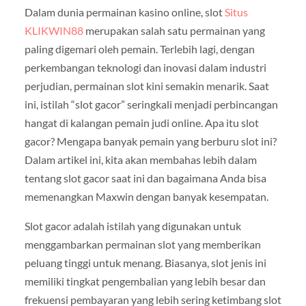
Dalam dunia permainan kasino online, slot
Situs
KLIKWIN88
merupakan salah satu permainan yang
paling digemari oleh pemain. Terlebih lagi, dengan
perkembangan teknologi dan inovasi dalam industri
perjudian, permainan slot kini semakin menarik. Saat
ini, istilah “slot gacor” seringkali menjadi perbincangan
hangat di kalangan pemain judi online. Apa itu slot
gacor? Mengapa banyak pemain yang berburu slot ini?
Dalam artikel ini, kita akan membahas lebih dalam
tentang slot gacor saat ini dan bagaimana Anda bisa
memenangkan Maxwin dengan banyak kesempatan.
Slot gacor adalah istilah yang digunakan untuk
menggambarkan permainan slot yang memberikan
peluang tinggi untuk menang. Biasanya, slot jenis ini
memiliki tingkat pengembalian yang lebih besar dan
frekuensi pembayaran yang lebih sering ketimbang slot