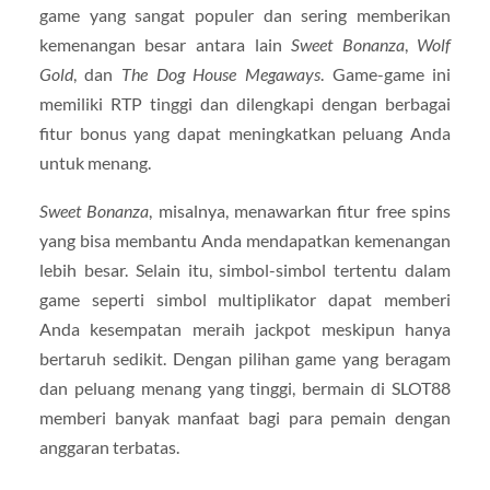
game yang sangat populer dan sering memberikan
kemenangan besar antara lain
Sweet Bonanza
,
Wolf
Gold
, dan
The Dog House Megaways
. Game-game ini
memiliki RTP tinggi dan dilengkapi dengan berbagai
fitur bonus yang dapat meningkatkan peluang Anda
untuk menang.
Sweet Bonanza
, misalnya, menawarkan fitur free spins
yang bisa membantu Anda mendapatkan kemenangan
lebih besar. Selain itu, simbol-simbol tertentu dalam
game seperti simbol multiplikator dapat memberi
Anda kesempatan meraih jackpot meskipun hanya
bertaruh sedikit. Dengan pilihan game yang beragam
dan peluang menang yang tinggi, bermain di SLOT88
memberi banyak manfaat bagi para pemain dengan
anggaran terbatas.