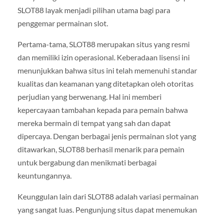
SLOT88 layak menjadi pilihan utama bagi para
penggemar permainan slot.
Pertama-tama, SLOT88 merupakan situs yang resmi
dan memiliki izin operasional. Keberadaan lisensi ini
menunjukkan bahwa situs ini telah memenuhi standar
kualitas dan keamanan yang ditetapkan oleh otoritas
perjudian yang berwenang. Hal ini memberi
kepercayaan tambahan kepada para pemain bahwa
mereka bermain di tempat yang sah dan dapat
dipercaya. Dengan berbagai jenis permainan slot yang
ditawarkan, SLOT88 berhasil menarik para pemain
untuk bergabung dan menikmati berbagai
keuntungannya.
Keunggulan lain dari SLOT88 adalah variasi permainan
yang sangat luas. Pengunjung situs dapat menemukan