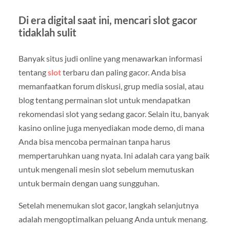
Di era digital saat ini, mencari slot gacor
tidaklah sulit
Banyak situs judi online yang menawarkan informasi
tentang
slot
terbaru dan paling gacor. Anda bisa
memanfaatkan forum diskusi, grup media sosial, atau
blog tentang permainan slot untuk mendapatkan
rekomendasi slot yang sedang gacor. Selain itu, banyak
kasino online juga menyediakan mode demo, di mana
Anda bisa mencoba permainan tanpa harus
mempertaruhkan uang nyata. Ini adalah cara yang baik
untuk mengenali mesin slot sebelum memutuskan
untuk bermain dengan uang sungguhan.
Setelah menemukan slot gacor, langkah selanjutnya
adalah mengoptimalkan peluang Anda untuk menang.