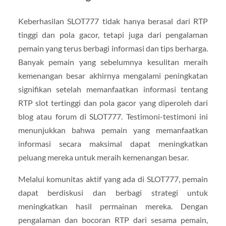
Keberhasilan SLOT777 tidak hanya berasal dari RTP
tinggi dan pola gacor, tetapi juga dari pengalaman
pemain yang terus berbagi informasi dan tips berharga.
Banyak pemain yang sebelumnya kesulitan meraih
kemenangan besar akhirnya mengalami peningkatan
signifikan setelah memanfaatkan informasi tentang
RTP slot tertinggi dan pola gacor yang diperoleh dari
blog atau forum di SLOT777. Testimoni-testimoni ini
menunjukkan bahwa pemain yang memanfaatkan
informasi secara maksimal dapat meningkatkan
peluang mereka untuk meraih kemenangan besar.
Melalui komunitas aktif yang ada di SLOT777, pemain
dapat berdiskusi dan berbagi strategi untuk
meningkatkan hasil permainan mereka. Dengan
pengalaman dan bocoran RTP dari sesama pemain,