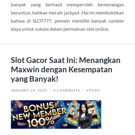
banyak yang berhasil memperoleh kemenangan
beruntun, bahkan meraih jackpot. Hal ini membuktikan
bahwa di SLOT777, pemain memiliki banyak sumber
daya untuk sukses dalam permainan slot online.
Slot Gacor Saat Ini: Menangkan
Maxwin dengan Kesempatan
yang Banyak!
JANUARY 24, 2025
/
0 COMMENTS
/
STICKY