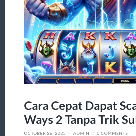
Cara Cepat Dapat Sca
Ways 2 Tanpa Trik Sul
OCTOBER 26, 2025
/
ADMIN
/
0 COMMENTS