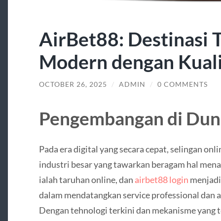
AirBet88: Destinasi 
Modern dengan Kual
OCTOBER 26, 2025
/
ADMIN
/
0 COMMENTS
Pengembangan di Duni
Pada era digital yang secara cepat, selingan o
industri besar yang tawarkan beragam hal mena
ialah taruhan online, dan
airbet88 login
menjadi 
dalam mendatangkan service professional dan
Dengan tehnologi terkini dan mekanisme yang te