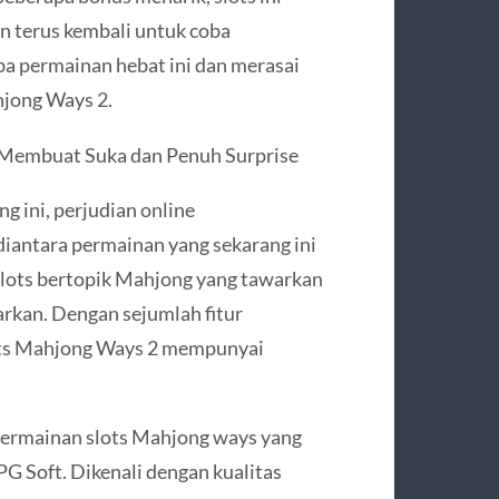
 terus kembali untuk coba
ba permainan hebat ini dan merasai
hjong Ways 2.
 Membuat Suka dan Penuh Surprise
g ini, perjudian online
 diantara permainan yang sekarang ini
slots bertopik Mahjong yang tawarkan
kan. Dengan sejumlah fitur
lots Mahjong Ways 2 mempunyai
 permainan slots Mahjong ways yang
G Soft. Dikenali dengan kualitas