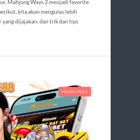
ipur, Mahjong Ways 2 menjadi favorite
berikut, kita akan mengulas lebih
ang dijajakan, dan trik dan tips
STICKY POST