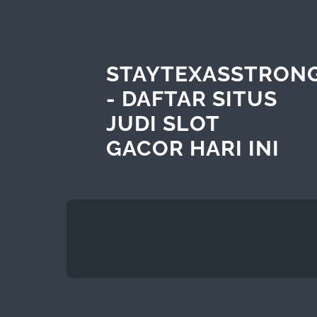
STAYTEXASSTRON
- DAFTAR SITUS
JUDI SLOT
GACOR HARI INI