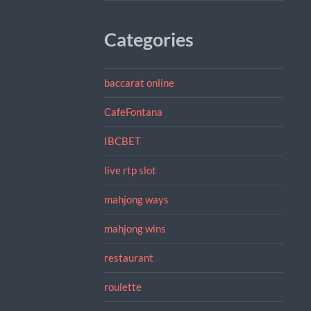
Categories
baccarat online
CafeFontana
IBCBET
live rtp slot
mahjong ways
mahjong wins
restaurant
roulette