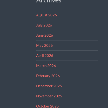
August 2026
July 2026
June 2026
May 2026
April 2026
March 2026
February 2026
December 2025
November 2025
October 2025