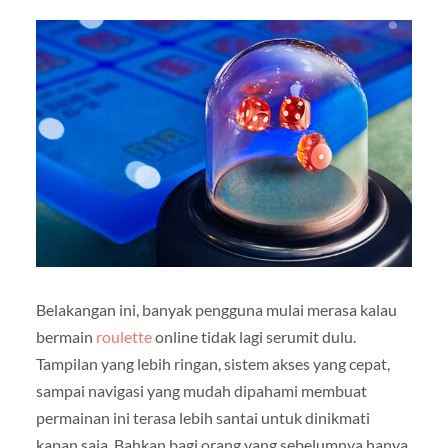
Belakangan ini, banyak pengguna mulai merasa kalau
bermain
roulette
online tidak lagi serumit dulu.
Tampilan yang lebih ringan, sistem akses yang cepat,
sampai navigasi yang mudah dipahami membuat
permainan ini terasa lebih santai untuk dinikmati
kapan saja. Bahkan bagi orang yang sebelumnya hanya