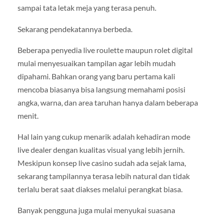
sampai tata letak meja yang terasa penuh.
Sekarang pendekatannya berbeda.
Beberapa penyedia live roulette maupun rolet digital
mulai menyesuaikan tampilan agar lebih mudah
dipahami. Bahkan orang yang baru pertama kali
mencoba biasanya bisa langsung memahami posisi
angka, warna, dan area taruhan hanya dalam beberapa
menit.
Hal lain yang cukup menarik adalah kehadiran mode
live dealer dengan kualitas visual yang lebih jernih.
Meskipun konsep live casino sudah ada sejak lama,
sekarang tampilannya terasa lebih natural dan tidak
terlalu berat saat diakses melalui perangkat biasa.
Banyak pengguna juga mulai menyukai suasana