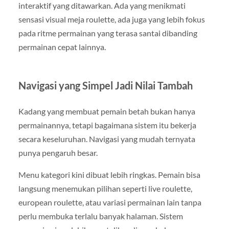
interaktif yang ditawarkan. Ada yang menikmati
sensasi visual meja roulette, ada juga yang lebih fokus
pada ritme permainan yang terasa santai dibanding
permainan cepat lainnya.
Navigasi yang Simpel Jadi Nilai Tambah
Kadang yang membuat pemain betah bukan hanya
permainannya, tetapi bagaimana sistem itu bekerja
secara keseluruhan. Navigasi yang mudah ternyata
punya pengaruh besar.
Menu kategori kini dibuat lebih ringkas. Pemain bisa
langsung menemukan pilihan seperti live roulette,
european roulette, atau variasi permainan lain tanpa
perlu membuka terlalu banyak halaman. Sistem