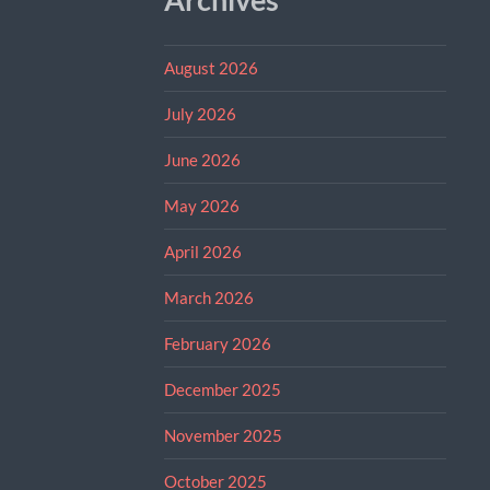
August 2026
July 2026
June 2026
May 2026
April 2026
March 2026
February 2026
December 2025
November 2025
October 2025