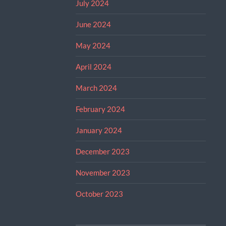
July 2024
June 2024
May 2024
April 2024
March 2024
February 2024
January 2024
December 2023
November 2023
October 2023