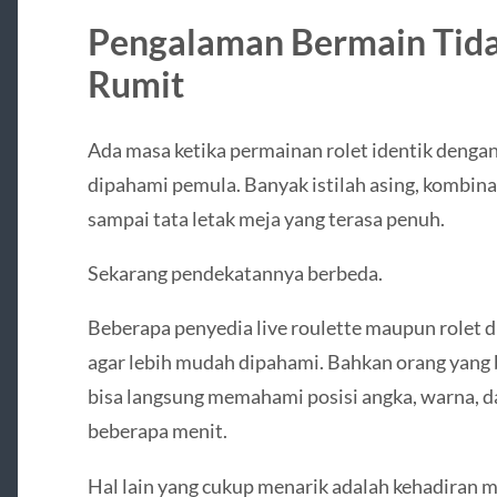
Pengalaman Bermain Tidak
Rumit
Ada masa ketika permainan rolet identik dengan
dipahami pemula. Banyak istilah asing, kombi
sampai tata letak meja yang terasa penuh.
Sekarang pendekatannya berbeda.
Beberapa penyedia live roulette maupun rolet 
agar lebih mudah dipahami. Bahkan orang yang 
bisa langsung memahami posisi angka, warna, d
beberapa menit.
Hal lain yang cukup menarik adalah kehadiran mo