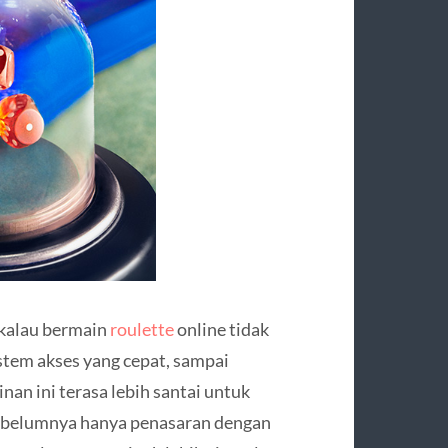
 kalau bermain
roulette
online tidak
istem akses yang cepat, sampai
n ini terasa lebih santai untuk
 sebelumnya hanya penasaran dengan