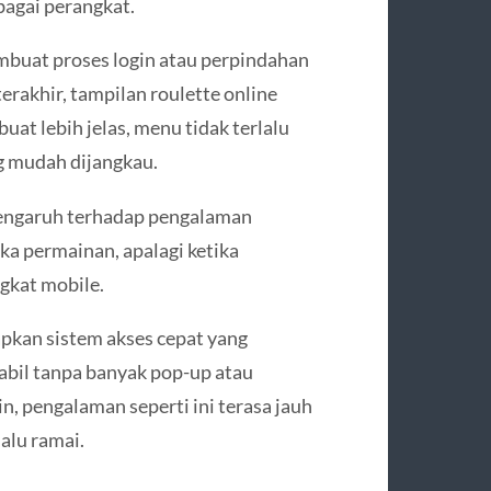
rbagai perangkat.
buat proses login atau perpindahan
rakhir, tampilan roulette online
at lebih jelas, menu tidak terlalu
g mudah dijangkau.
rpengaruh terhadap pengalaman
a permainan, apalagi ketika
gkat mobile.
apkan sistem akses cepat yang
bil tanpa banyak pop-up atau
, pengalaman seperti ini terasa jauh
alu ramai.