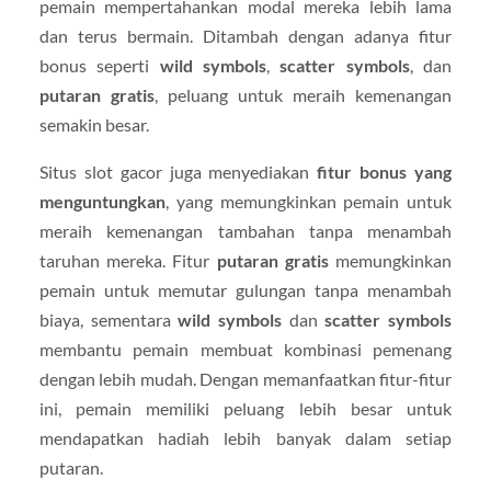
pemain mempertahankan modal mereka lebih lama
dan terus bermain. Ditambah dengan adanya fitur
bonus seperti
wild symbols
,
scatter symbols
, dan
putaran gratis
, peluang untuk meraih kemenangan
semakin besar.
Situs slot gacor juga menyediakan
fitur bonus yang
menguntungkan
, yang memungkinkan pemain untuk
meraih kemenangan tambahan tanpa menambah
taruhan mereka. Fitur
putaran gratis
memungkinkan
pemain untuk memutar gulungan tanpa menambah
biaya, sementara
wild symbols
dan
scatter symbols
membantu pemain membuat kombinasi pemenang
dengan lebih mudah. Dengan memanfaatkan fitur-fitur
ini, pemain memiliki peluang lebih besar untuk
mendapatkan hadiah lebih banyak dalam setiap
putaran.