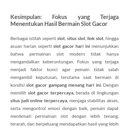
Kesimpulan: Fokus yang Terjaga
Menentukan Hasil Bermain Slot Gacor
Berbagai istilah seperti
slot
,
situs slot
,
link slot
, hingga
acuan harian seperti
slot gacor hari ini
menunjukkan
bahwa permainan slot modern tidak hanya
mengandalkan keberuntungan. Fokus yang terjaga
menjadi faktor kunci agar pemain tidak salah
mengambil keputusan, terutama saat bermain di
kondisi
slot gacor gampang menang hari ini
. Dengan
memilih
slot gacor terpercaya
, berada di lingkungan
situs judi online terpercaya
, menjaga stabilitas akses,
serta mengontrol emosi dengan baik, pemain dapat
menikmati permainan slot dengan lebih tenang,
terarah, dan berpeluang mendapatkan hasil yang lebih