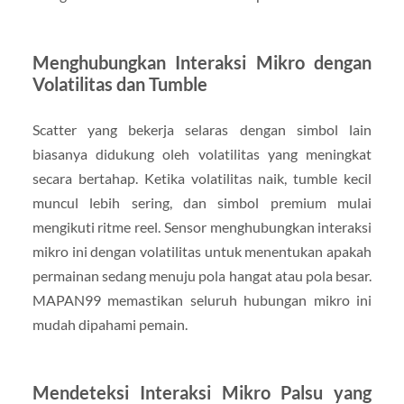
Menghubungkan Interaksi Mikro dengan
Volatilitas dan Tumble
Scatter yang bekerja selaras dengan simbol lain
biasanya didukung oleh volatilitas yang meningkat
secara bertahap. Ketika volatilitas naik, tumble kecil
muncul lebih sering, dan simbol premium mulai
mengikuti ritme reel. Sensor menghubungkan interaksi
mikro ini dengan volatilitas untuk menentukan apakah
permainan sedang menuju pola hangat atau pola besar.
MAPAN99 memastikan seluruh hubungan mikro ini
mudah dipahami pemain.
Mendeteksi Interaksi Mikro Palsu yang