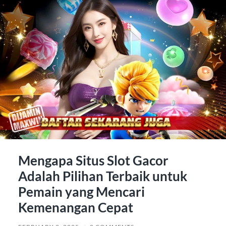
Mengapa Situs Slot Gacor
Adalah Pilihan Terbaik untuk
Pemain yang Mencari
Kemenangan Cepat