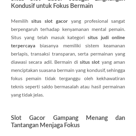
Kondusif untuk Fokus Bermain
Memilih
situs slot gacor
yang profesional sangat
berpengaruh terhadap kenyamanan mental pemain.
Situs yang telah masuk kategori
situs judi online
terpercaya
biasanya memiliki sistem keamanan
berlapis, transaksi transparan, serta permainan yang
diawasi secara adil. Bermain di
situs slot
yang aman
menciptakan suasana bermain yang kondusif, sehingga
fokus pemain tidak terganggu oleh kekhawatiran
teknis seperti saldo bermasalah atau hasil permainan
yang tidak jelas.
Slot Gacor Gampang Menang dan
Tantangan Menjaga Fokus