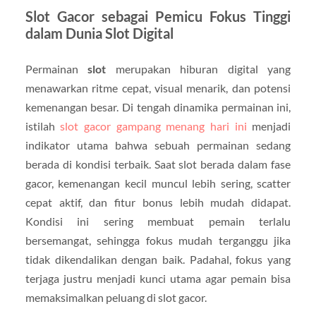
Slot Gacor sebagai Pemicu Fokus Tinggi
dalam Dunia Slot Digital
Permainan
slot
merupakan hiburan digital yang
menawarkan ritme cepat, visual menarik, dan potensi
kemenangan besar. Di tengah dinamika permainan ini,
istilah
slot gacor gampang menang hari ini
menjadi
indikator utama bahwa sebuah permainan sedang
berada di kondisi terbaik. Saat slot berada dalam fase
gacor, kemenangan kecil muncul lebih sering, scatter
cepat aktif, dan fitur bonus lebih mudah didapat.
Kondisi ini sering membuat pemain terlalu
bersemangat, sehingga fokus mudah terganggu jika
tidak dikendalikan dengan baik. Padahal, fokus yang
terjaga justru menjadi kunci utama agar pemain bisa
memaksimalkan peluang di slot gacor.