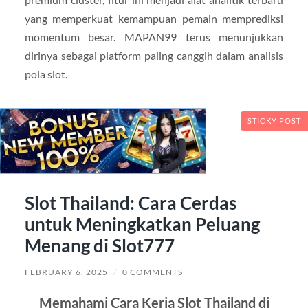
yang memperkuat kemampuan pemain memprediksi
momentum besar. MAPAN99 terus menunjukkan
dirinya sebagai platform paling canggih dalam analisis
pola slot.
STICKY POST
Slot Thailand: Cara Cerdas
untuk Meningkatkan Peluang
Menang di Slot777
FEBRUARY 6, 2025
/
0 COMMENTS
Memahami Cara Kerja Slot Thailand di