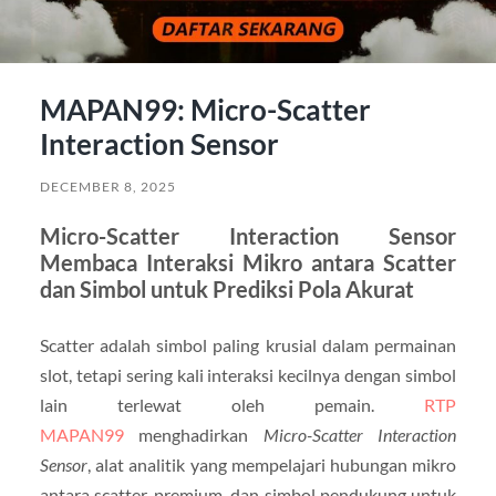
MAPAN99: Micro-Scatter
Interaction Sensor
DECEMBER 8, 2025
Micro-Scatter Interaction Sensor
Membaca Interaksi Mikro antara Scatter
dan Simbol untuk Prediksi Pola Akurat
Scatter adalah simbol paling krusial dalam permainan
slot, tetapi sering kali interaksi kecilnya dengan simbol
lain terlewat oleh pemain.
RTP
MAPAN99
menghadirkan
Micro-Scatter Interaction
Sensor
, alat analitik yang mempelajari hubungan mikro
antara scatter, premium, dan simbol pendukung untuk