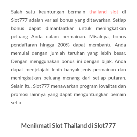
Salah satu keuntungan bermain
thailand slot
di
Slot777 adalah variasi bonus yang ditawarkan. Setiap
bonus dapat dimanfaatkan untuk meningkatkan
peluang Anda dalam permainan. Misalnya, bonus
pendaftaran hingga 200% dapat membantu Anda
memulai dengan jumlah taruhan yang lebih besar.
Dengan menggunakan bonus ini dengan bijak, Anda
dapat menjelajahi lebih banyak jenis permainan dan
meningkatkan peluang menang dari setiap putaran.
Selain itu, Slot777 menawarkan program loyalitas dan
promosi lainnya yang dapat menguntungkan pemain
setia.
Menikmati Slot Thailand di Slot777