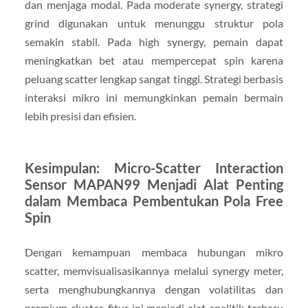
dan menjaga modal. Pada moderate synergy, strategi
grind digunakan untuk menunggu struktur pola
semakin stabil. Pada high synergy, pemain dapat
meningkatkan bet atau mempercepat spin karena
peluang scatter lengkap sangat tinggi. Strategi berbasis
interaksi mikro ini memungkinkan pemain bermain
lebih presisi dan efisien.
Kesimpulan: Micro-Scatter Interaction
Sensor MAPAN99 Menjadi Alat Penting
dalam Membaca Pembentukan Pola Free
Spin
Dengan kemampuan membaca hubungan mikro
scatter, memvisualisasikannya melalui synergy meter,
serta menghubungkannya dengan volatilitas dan
premium cluster, fitur ini menjadi alat analitik terbaru