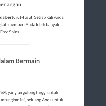
menangan
da berturut-turut
. Setiap kali Anda
kat, memberi Anda lebih banyak
Free Spins.
 dalam Bermain
95%
, yang tergolong tinggi untuk
ntungkan ini, peluang Anda untuk