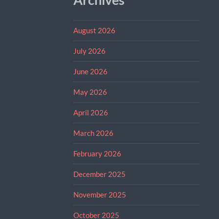
August 2026
July 2026
June 2026
May 2026
April 2026
March 2026
February 2026
December 2025
November 2025
October 2025