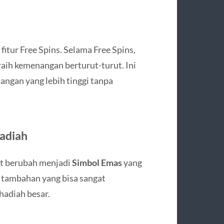
itur Free Spins. Selama Free Spins,
aih kemenangan berturut-turut. Ini
ngan yang lebih tinggi tanpa
Hadiah
at berubah menjadi
Simbol Emas
yang
r tambahan yang bisa sangat
hadiah besar.