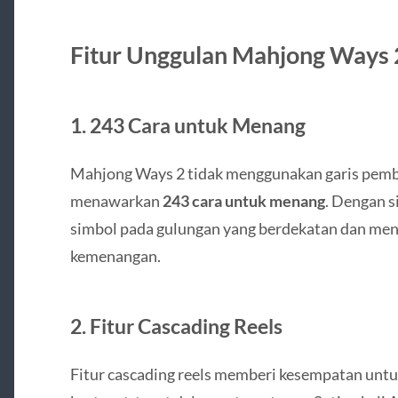
Fitur Unggulan Mahjong Ways 
1. 243 Cara untuk Menang
Mahjong Ways 2 tidak menggunakan garis pemba
menawarkan
243 cara untuk menang
. Dengan s
simbol pada gulungan yang berdekatan dan men
kemenangan.
2. Fitur Cascading Reels
Fitur cascading reels memberi kesempatan un