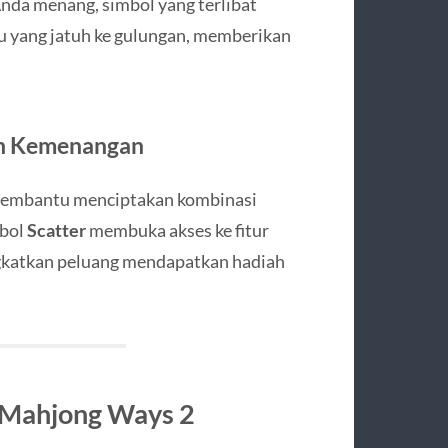
Anda menang, simbol yang terlibat
u yang jatuh ke gulungan, memberikan
ah Kemenangan
 membantu menciptakan kombinasi
mbol
Scatter
membuka akses ke fitur
gkatkan peluang mendapatkan hadiah
 Mahjong Ways 2