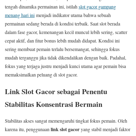
tengah dinamika permainan ini, istilah
slot gacor gampang
menang hari ini
menjadi indikator utama bahwa sebuah
permainan sedang berada di kondisi terbaik. Saat slot berada
dalam fase gacor, kemenangan kecil muncul lebih sering, scatter
cepat aktif, dan fitur bonus lebih mudah didapat. Kondisi ini
sering membuat pemain terlalu bersemangat, sehingga fokus
mudah terganggu jika tidak dikendalikan dengan baik. Padahal,
fokus yang terjaga justru menjadi kunci utama agar pemain bisa
memaksimalkan peluang di slot gacor.
Link Slot Gacor sebagai Penentu
Stabilitas Konsentrasi Bermain
Stabilitas akses sangat memengaruhi tingkat fokus pemain. Oleh
link slot gacor
karena itu, penggunaan
yang stabil menjadi faktor