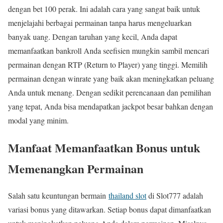
dengan bet 100 perak. Ini adalah cara yang sangat baik untuk
menjelajahi berbagai permainan tanpa harus mengeluarkan
banyak uang. Dengan taruhan yang kecil, Anda dapat
memanfaatkan bankroll Anda seefisien mungkin sambil mencari
permainan dengan RTP (Return to Player) yang tinggi. Memilih
permainan dengan winrate yang baik akan meningkatkan peluang
Anda untuk menang. Dengan sedikit perencanaan dan pemilihan
yang tepat, Anda bisa mendapatkan jackpot besar bahkan dengan
modal yang minim.
Manfaat Memanfaatkan Bonus untuk
Memenangkan Permainan
Salah satu keuntungan bermain
thailand slot
di Slot777 adalah
variasi bonus yang ditawarkan. Setiap bonus dapat dimanfaatkan