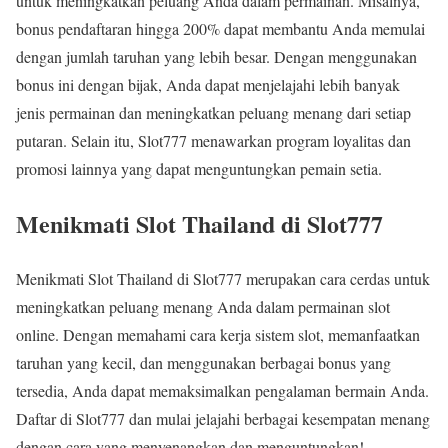
untuk meningkatkan peluang Anda dalam permainan. Misalnya,
bonus pendaftaran hingga 200% dapat membantu Anda memulai
dengan jumlah taruhan yang lebih besar. Dengan menggunakan
bonus ini dengan bijak, Anda dapat menjelajahi lebih banyak
jenis permainan dan meningkatkan peluang menang dari setiap
putaran. Selain itu, Slot777 menawarkan program loyalitas dan
promosi lainnya yang dapat menguntungkan pemain setia.
Menikmati Slot Thailand di Slot777
Menikmati Slot Thailand di Slot777 merupakan cara cerdas untuk
meningkatkan peluang menang Anda dalam permainan slot
online. Dengan memahami cara kerja sistem slot, memanfaatkan
taruhan yang kecil, dan menggunakan berbagai bonus yang
tersedia, Anda dapat memaksimalkan pengalaman bermain Anda.
Daftar di Slot777 dan mulai jelajahi berbagai kesempatan menang
dengan cara yang menyenangkan dan menguntungkan!