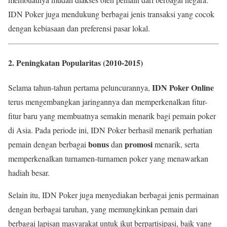
IDN Poker juga mendukung berbagai jenis transaksi yang cocok
dengan kebiasaan dan preferensi pasar lokal.
2.
Peningkatan Popularitas (2010-2015)
IDN Poker Online
Selama tahun-tahun pertama peluncurannya,
terus mengembangkan jaringannya dan memperkenalkan fitur-
fitur baru yang membuatnya semakin menarik bagi pemain poker
di Asia. Pada periode ini, IDN Poker berhasil menarik perhatian
bonus
promosi
pemain dengan berbagai
dan
menarik, serta
memperkenalkan turnamen-turnamen poker yang menawarkan
hadiah besar.
Selain itu, IDN Poker juga menyediakan berbagai jenis permainan
dengan berbagai taruhan, yang memungkinkan pemain dari
berbagai lapisan masyarakat untuk ikut berpartisipasi, baik yang