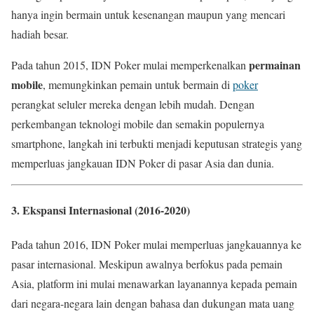
hanya ingin bermain untuk kesenangan maupun yang mencari
hadiah besar.
permainan
Pada tahun 2015, IDN Poker mulai memperkenalkan
mobile
, memungkinkan pemain untuk bermain di
poker
perangkat seluler mereka dengan lebih mudah. Dengan
perkembangan teknologi mobile dan semakin populernya
smartphone, langkah ini terbukti menjadi keputusan strategis yang
memperluas jangkauan IDN Poker di pasar Asia dan dunia.
3.
Ekspansi Internasional (2016-2020)
Pada tahun 2016, IDN Poker mulai memperluas jangkauannya ke
pasar internasional. Meskipun awalnya berfokus pada pemain
Asia, platform ini mulai menawarkan layanannya kepada pemain
dari negara-negara lain dengan bahasa dan dukungan mata uang