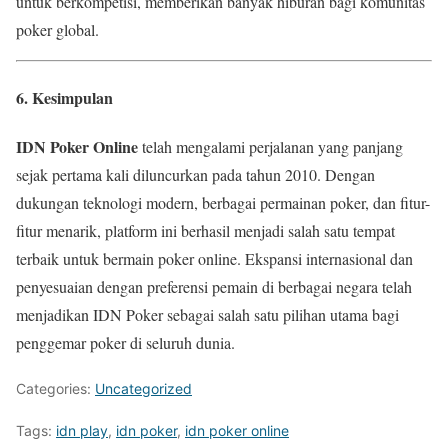
untuk berkompetisi, memberikan banyak hiburan bagi komunitas
poker global.
6.
Kesimpulan
IDN Poker Online
telah mengalami perjalanan yang panjang
sejak pertama kali diluncurkan pada tahun 2010. Dengan
dukungan teknologi modern, berbagai permainan poker, dan fitur-
fitur menarik, platform ini berhasil menjadi salah satu tempat
terbaik untuk bermain poker online. Ekspansi internasional dan
penyesuaian dengan preferensi pemain di berbagai negara telah
menjadikan IDN Poker sebagai salah satu pilihan utama bagi
penggemar poker di seluruh dunia.
Categories:
Uncategorized
Tags:
idn play
,
idn poker
,
idn poker online