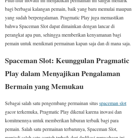
Fitur-fitur inovatif ini menjadikan permainan ini sangat menarik
bagi berbagai kalangan pemain, baik yang baru memulai maupun
yang sudah berpengalaman. Pragmatic Play juga memastikan
bahwa Spaceman Slot dapat dimainkan dengan lancar di
perangkat apa pun, sehingga memberikan kenyamanan bagi
pemain untuk menikmati permainan kapan saja dan di mana saja.
Spaceman Slot: Keunggulan Pragmatic
Play dalam Menyajikan Pengalaman
Bermain yang Memukau
Sebagai salah satu pengembang permainan situs
spaceman slot
gacor terkemuka, Pragmatic Play dikenal karena inovasi dan
komitmennya untuk memberikan hiburan terbaik bagi para
pemain. Salah satu permainan terbarunya, Spaceman Slot,
menjadi salah satu contoh terbaik dari dedikasi perusahaan ini