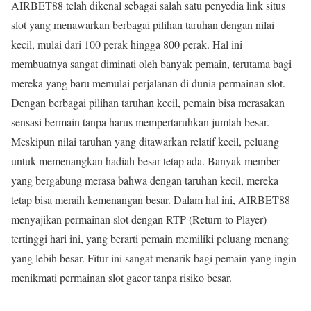
AIRBET88 telah dikenal sebagai salah satu penyedia link situs
slot yang menawarkan berbagai pilihan taruhan dengan nilai
kecil, mulai dari 100 perak hingga 800 perak. Hal ini
membuatnya sangat diminati oleh banyak pemain, terutama bagi
mereka yang baru memulai perjalanan di dunia permainan slot.
Dengan berbagai pilihan taruhan kecil, pemain bisa merasakan
sensasi bermain tanpa harus mempertaruhkan jumlah besar.
Meskipun nilai taruhan yang ditawarkan relatif kecil, peluang
untuk memenangkan hadiah besar tetap ada. Banyak member
yang bergabung merasa bahwa dengan taruhan kecil, mereka
tetap bisa meraih kemenangan besar. Dalam hal ini, AIRBET88
menyajikan permainan slot dengan RTP (Return to Player)
tertinggi hari ini, yang berarti pemain memiliki peluang menang
yang lebih besar. Fitur ini sangat menarik bagi pemain yang ingin
menikmati permainan slot gacor tanpa risiko besar.