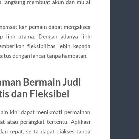
sa langsung membuat akun dan mulai
ga memastikan pemain dapat mengakses
ap link utama. Dengan adanya link
mberikan fleksibilitas lebih kepada
situs dengan lancar tanpa hambatan.
aman Bermain Judi
is dan Fleksibel
ain kini dapat menikmati permainan
at atau perangkat tertentu. Aplikasi
n cepat, serta dapat diakses tanpa