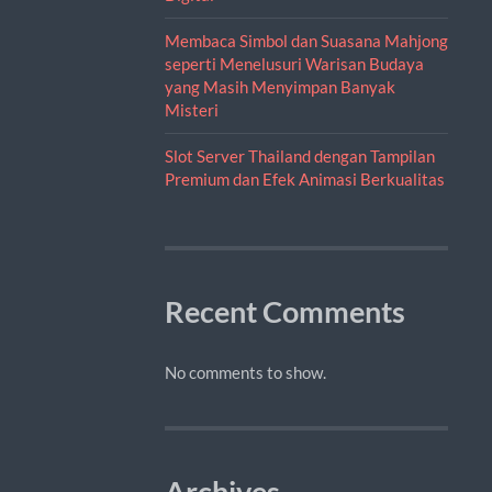
Membaca Simbol dan Suasana Mahjong
seperti Menelusuri Warisan Budaya
yang Masih Menyimpan Banyak
Misteri
Slot Server Thailand dengan Tampilan
Premium dan Efek Animasi Berkualitas
Recent Comments
No comments to show.
Archives