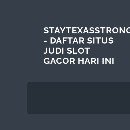
STAYTEXASSTRON
- DAFTAR SITUS
JUDI SLOT
GACOR HARI INI