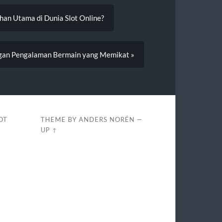
an Utama di Dunia Slot Online?
ngan Pengalaman Bermain yang Memikat »
OT
THEME BY
ANDERS NORÉN
—
UP ↑