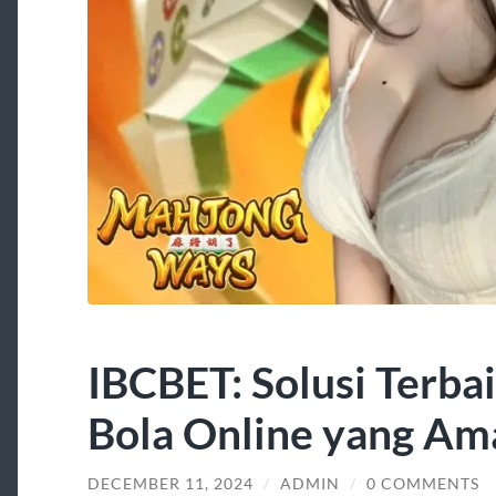
IBCBET: Solusi Terba
Bola Online yang A
DECEMBER 11, 2024
/
ADMIN
/
0 COMMENTS