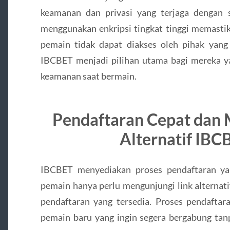
keamanan dan privasi yang terjaga dengan 
menggunakan enkripsi tingkat tinggi memastik
pemain tidak dapat diakses oleh pihak yan
IBCBET menjadi pilihan utama bagi mereka
keamanan saat bermain.
Pendaftaran Cepat dan
Alternatif IBC
IBCBET menyediakan proses pendaftaran ya
pemain hanya perlu mengunjungi link alternat
pendaftaran yang tersedia. Proses pendafta
pemain baru yang ingin segera bergabung ta