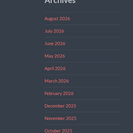
August 2026
July 2026
June 2026
May 2026
April 2026
March 2026
February 2026
December 2025
November 2025
October 2025