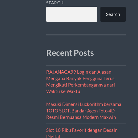
SEARCH
Search
Recent Posts
RAJANAGA99 Login dan Alasan
Mengapa Banyak Pengguna Terus
Mengikuti Perkembangannya dari
Waktu ke Waktu
Masuki Dimensi Luckorithm bersama
TOTO SLOT, Bandar Agen Toto 4D
Resmi Bernuansa Modern Maxwin
Slot 10 Ribu Favorit dengan Desain
Digital