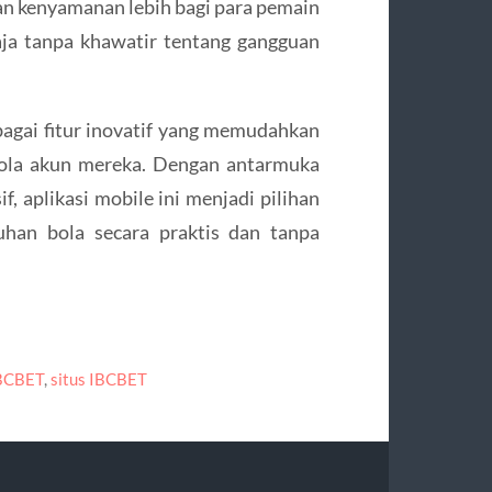
n kenyamanan lebih bagi para pemain
aja tanpa khawatir tentang gangguan
agai fitur inovatif yang memudahkan
ola akun mereka. Dengan antarmuka
, aplikasi mobile ini menjadi pilihan
uhan bola secara praktis dan tanpa
IBCBET
,
situs IBCBET