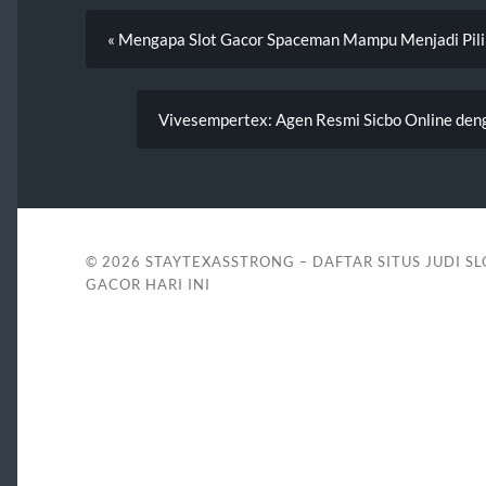
« Mengapa Slot Gacor Spaceman Mampu Menjadi Pilih
Vivesempertex: Agen Resmi Sicbo Online de
© 2026
STAYTEXASSTRONG – DAFTAR SITUS JUDI SL
GACOR HARI INI