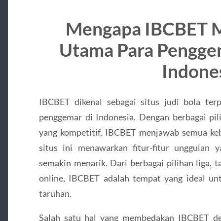
Mengapa IBCBET Me
Utama Para Penggem
Indone
IBCBET dikenal sebagai situs judi bola ter
penggemar di Indonesia. Dengan berbagai pil
yang kompetitif, IBCBET menjawab semua kebu
situs ini menawarkan fitur-fitur unggula
semakin menarik. Dari berbagai pilihan liga, 
online, IBCBET adalah tempat yang ideal un
taruhan.
Salah satu hal yang membedakan IBCBET 