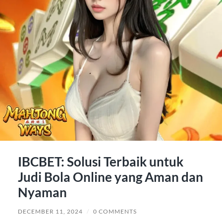
IBCBET: Solusi Terbaik untuk
Judi Bola Online yang Aman dan
Nyaman
DECEMBER 11, 2024
/
0 COMMENTS