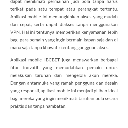
dapat menikmati permainan judi bola tanpa harus
terikat pada satu tempat atau perangkat tertentu.
Aplikasi mobile ini memungkinkan akses yang mudah
dan cepat, serta dapat diakses tanpa menggunakan
VPN. Hal ini tentunya memberikan kenyamanan lebih
bagi para pemain yang ingin bermain kapan saja dan di
mana saja tanpa khawatir tentang gangguan akses.
Aplikasi mobile IBCBET juga menawarkan berbagai
fitur inovatif yang memudahkan pemain untuk
melakukan taruhan dan mengelola akun mereka.
Dengan antarmuka yang ramah pengguna dan desain
yang responsif, aplikasi mobile ini menjadi pilihan ideal
bagi mereka yang ingin menikmati taruhan bola secara
praktis dan tanpa hambatan.