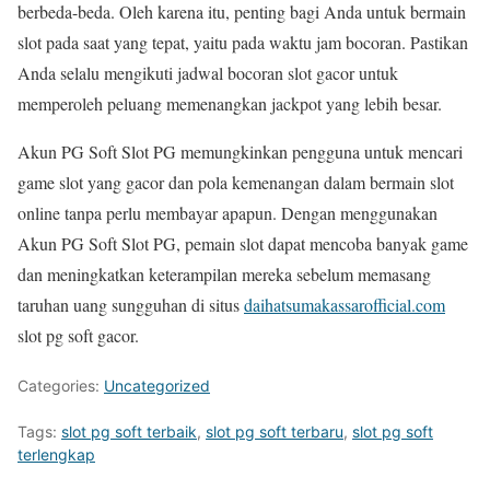
berbeda-beda. Oleh karena itu, penting bagi Anda untuk bermain
slot pada saat yang tepat, yaitu pada waktu jam bocoran. Pastikan
Anda selalu mengikuti jadwal bocoran slot gacor untuk
memperoleh peluang memenangkan jackpot yang lebih besar.
Akun PG Soft Slot PG memungkinkan pengguna untuk mencari
game slot yang gacor dan pola kemenangan dalam bermain slot
online tanpa perlu membayar apapun. Dengan menggunakan
Akun PG Soft Slot PG, pemain slot dapat mencoba banyak game
dan meningkatkan keterampilan mereka sebelum memasang
taruhan uang sungguhan di situs
daihatsumakassarofficial.com
slot pg soft gacor.
Categories:
Uncategorized
Tags:
slot pg soft terbaik
,
slot pg soft terbaru
,
slot pg soft
terlengkap