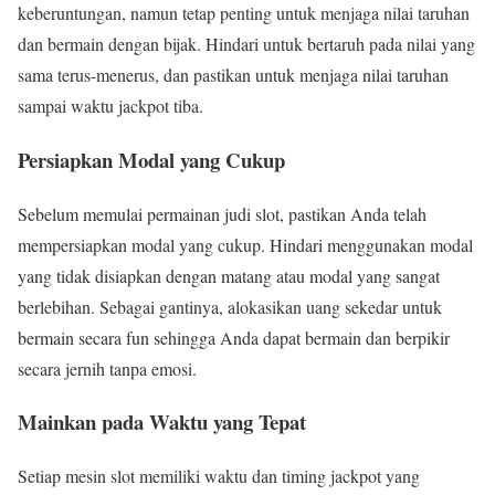
keberuntungan, namun tetap penting untuk menjaga nilai taruhan
dan bermain dengan bijak. Hindari untuk bertaruh pada nilai yang
sama terus-menerus, dan pastikan untuk menjaga nilai taruhan
sampai waktu jackpot tiba.
Persiapkan Modal yang Cukup
Sebelum memulai permainan judi slot, pastikan Anda telah
mempersiapkan modal yang cukup. Hindari menggunakan modal
yang tidak disiapkan dengan matang atau modal yang sangat
berlebihan. Sebagai gantinya, alokasikan uang sekedar untuk
bermain secara fun sehingga Anda dapat bermain dan berpikir
secara jernih tanpa emosi.
Mainkan pada Waktu yang Tepat
Setiap mesin slot memiliki waktu dan timing jackpot yang