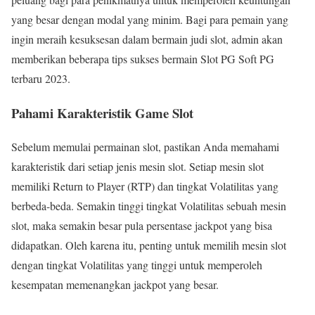
yang besar dengan modal yang minim. Bagi para pemain yang
ingin meraih kesuksesan dalam bermain judi slot, admin akan
memberikan beberapa tips sukses bermain Slot PG Soft PG
terbaru 2023.
Pahami Karakteristik Game Slot
Sebelum memulai permainan slot, pastikan Anda memahami
karakteristik dari setiap jenis mesin slot. Setiap mesin slot
memiliki Return to Player (RTP) dan tingkat Volatilitas yang
berbeda-beda. Semakin tinggi tingkat Volatilitas sebuah mesin
slot, maka semakin besar pula persentase jackpot yang bisa
didapatkan. Oleh karena itu, penting untuk memilih mesin slot
dengan tingkat Volatilitas yang tinggi untuk memperoleh
kesempatan memenangkan jackpot yang besar.