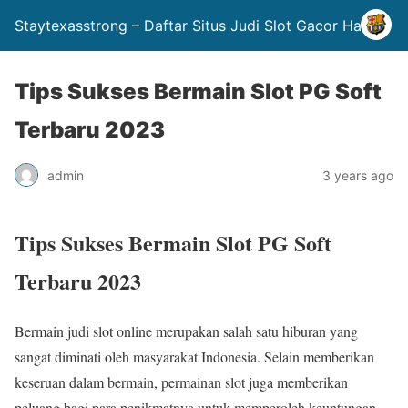
Staytexasstrong – Daftar Situs Judi Slot Gacor Hari Ini
Tips Sukses Bermain Slot PG Soft
Terbaru 2023
admin
3 years ago
Tips Sukses Bermain Slot PG Soft
Terbaru 2023
Bermain judi slot online merupakan salah satu hiburan yang
sangat diminati oleh masyarakat Indonesia. Selain memberikan
keseruan dalam bermain, permainan slot juga memberikan
peluang bagi para penikmatnya untuk memperoleh keuntungan