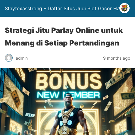
Staytexasstrong – Daftar Situs Judi Slot Gacor Hari Ini
Strategi Jitu Parlay Online untuk
Menang di Setiap Pertandingan
admin
9 months ago