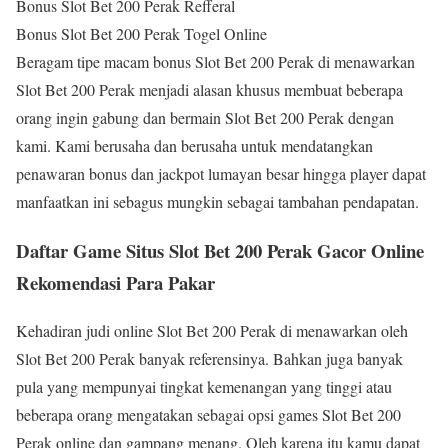
Bonus Slot Bet 200 Perak Refferal
Bonus Slot Bet 200 Perak Togel Online
Beragam tipe macam bonus Slot Bet 200 Perak di menawarkan
Slot Bet 200 Perak menjadi alasan khusus membuat beberapa
orang ingin gabung dan bermain Slot Bet 200 Perak dengan
kami. Kami berusaha dan berusaha untuk mendatangkan
penawaran bonus dan jackpot lumayan besar hingga player dapat
manfaatkan ini sebagus mungkin sebagai tambahan pendapatan.
Daftar Game Situs Slot Bet 200 Perak Gacor Online
Rekomendasi Para Pakar
Kehadiran judi online Slot Bet 200 Perak di menawarkan oleh
Slot Bet 200 Perak banyak referensinya. Bahkan juga banyak
pula yang mempunyai tingkat kemenangan yang tinggi atau
beberapa orang mengatakan sebagai opsi games Slot Bet 200
Perak online dan gampang menang. Oleh karena itu kamu dapat