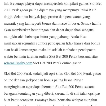
hal. Beberapa player dapat memperoleh kompilasi games Slot Bet
200 Perak gacor paling dipercaya yang mempunyai nilai RTP
tinggi. Selain itu banyak juga promo dan penawaran yang
menarik yang lain seperti bonus dan maxwin besar. Semua hal itu
akan memberikan keuntungan dan dapat digunakan sebagus
mungkin oleh beberapa bettor yang gabung. Anda bisa
manfaatkan sejumlah sumber pendapatan tidak hanya dari bonus
atau hasil kemenangan maka ini adalah tambahan pendapatan
waktu bermain taruhan online Slot Bet 200 Perak bersama situs
solarnailspaky.com
Slot Bet 200 Perak online gacor.
Slot Bet 200 Perak sudah jadi opsi situs Slot Bet 200 Perak gacor
online dengan jackpot dan bonus paling besar. Player
menginginkan agar dapat bermain Slot Bet 200 Perak secara
beragam keuntungan yang diberi, karena itu di sini ialah opsi pas
buat kamu tentukan. Pasalnya kami berusaha sedapat mungkin