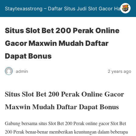
Staytexasstrong – Daftar Situs Judi Slot Gacor Hari Ini
Situs Slot Bet 200 Perak Online
Gacor Maxwin Mudah Daftar
Dapat Bonus
admin
2 years ago
Situs Slot Bet 200 Perak Online Gacor
Maxwin Mudah Daftar Dapat Bonus
Gabung bersama situs Slot Bet 200 Perak online gacor Slot Bet
200 Perak benar-benar memberikan keuntungan dalam beberapa