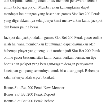
dan seoptimal kemungkinan untuk memberi penawaran terbaik
untuk beberapa player. Member akan kemungkinan dapat
mendapat keuntungan yang besar dari games Slot Bet 200 Perak
yang digerakkan nya selanjutnya kami menawarkan kamu jackpot
dan bonus paling besar.
Jackpot dan jackpot dalam games Slot Bet 200 Perak gacor online
ialah hal yang memberikan keuntungan dapat digunakan oleh
beberapa player yang meng ikuti taruhan judi Slot Bet 200 Perak
online gacor bersama situs kami. Kami berikan bermacam tipe
bonus dan jackpot yang beragam-ragam dengan persyaratan
ketetapan gampang sebetulnya untuk bisa disanggupi. Beberapa
salah satunya ialah seperti berikut:
Bonus Slot Bet 200 Perak New Member
Bonus Slot Bet 200 Perak Deposit
Bonus Slot Bet 200 Perak Rebate