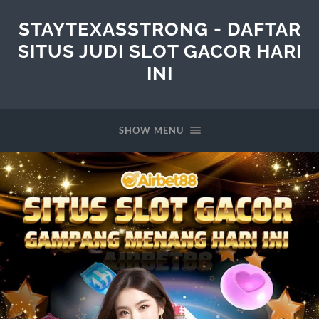
STAYTEXASSTRONG - DAFTAR
SITUS JUDI SLOT GACOR HARI
INI
SHOW MENU