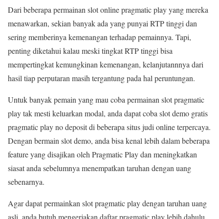
Dari beberapa permainan slot online pragmatic play yang mereka
menawarkan, sekian banyak ada yang punyai RTP tinggi dan
sering memberinya kemenangan terhadap pemainnya. Tapi,
penting diketahui kalau meski tingkat RTP tinggi bisa
mempertingkat kemungkinan kemenangan, kelanjutannnya dari
hasil tiap perputaran masih tergantung pada hal peruntungan.
Untuk banyak pemain yang mau coba permainan slot pragmatic
play tak mesti keluarkan modal, anda dapat coba slot demo gratis
pragmatic play no deposit di beberapa situs judi online terpercaya.
Dengan bermain slot demo, anda bisa kenal lebih dalam beberapa
feature yang disajikan oleh Pragmatic Play dan meningkatkan
siasat anda sebelumnya menempatkan taruhan dengan uang
sebenarnya.
Agar dapat permainkan slot pragmatic play dengan taruhan uang
asli, anda butuh mengerjakan daftar pragmatic play lebih dahulu.