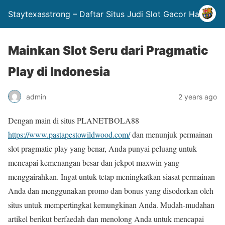
Staytexasstrong – Daftar Situs Judi Slot Gacor Hari Ini
Mainkan Slot Seru dari Pragmatic
Play di Indonesia
admin
2 years ago
Dengan main di situs PLANETBOLA88
https://www.pastapestowildwood.com/
dan menunjuk permainan
slot pragmatic play yang benar, Anda punyai peluang untuk
mencapai kemenangan besar dan jekpot maxwin yang
menggairahkan. Ingat untuk tetap meningkatkan siasat permainan
Anda dan menggunakan promo dan bonus yang disodorkan oleh
situs untuk mempertingkat kemungkinan Anda. Mudah-mudahan
artikel berikut berfaedah dan menolong Anda untuk mencapai