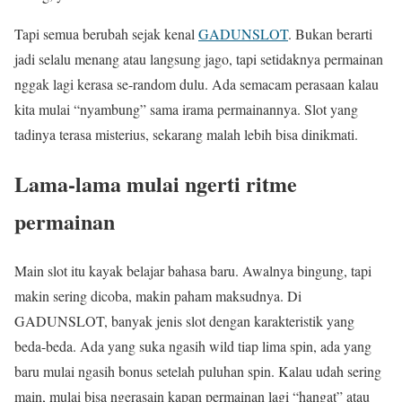
Tapi semua berubah sejak kenal
GADUNSLOT
. Bukan berarti
jadi selalu menang atau langsung jago, tapi setidaknya permainan
nggak lagi kerasa se-random dulu. Ada semacam perasaan kalau
kita mulai “nyambung” sama irama permainannya. Slot yang
tadinya terasa misterius, sekarang malah lebih bisa dinikmati.
Lama-lama mulai ngerti ritme
permainan
Main slot itu kayak belajar bahasa baru. Awalnya bingung, tapi
makin sering dicoba, makin paham maksudnya. Di
GADUNSLOT, banyak jenis slot dengan karakteristik yang
beda-beda. Ada yang suka ngasih wild tiap lima spin, ada yang
baru mulai ngasih bonus setelah puluhan spin. Kalau udah sering
main, mulai bisa ngerasain kapan permainan lagi “hangat” atau