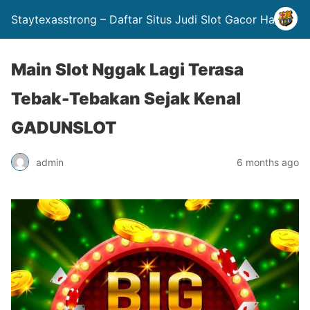
Staytexasstrong – Daftar Situs Judi Slot Gacor Hari Ini
Main Slot Nggak Lagi Terasa
Tebak-Tebakan Sejak Kenal
GADUNSLOT
admin
6 months ago