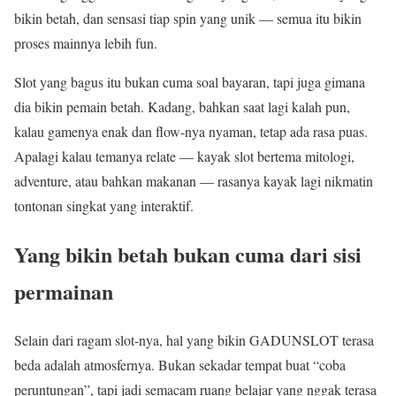
bikin betah, dan sensasi tiap spin yang unik — semua itu bikin
proses mainnya lebih fun.
Slot yang bagus itu bukan cuma soal bayaran, tapi juga gimana
dia bikin pemain betah. Kadang, bahkan saat lagi kalah pun,
kalau gamenya enak dan flow-nya nyaman, tetap ada rasa puas.
Apalagi kalau temanya relate — kayak slot bertema mitologi,
adventure, atau bahkan makanan — rasanya kayak lagi nikmatin
tontonan singkat yang interaktif.
Yang bikin betah bukan cuma dari sisi
permainan
Selain dari ragam slot-nya, hal yang bikin GADUNSLOT terasa
beda adalah atmosfernya. Bukan sekadar tempat buat “coba
peruntungan”, tapi jadi semacam ruang belajar yang nggak terasa