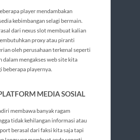
a beberapa player mendambakan
sedia kebimbangan selagi bermain.
rasal dari nexus slot membuat kalian
mbutuhkan proxy atau piranti
rian oleh perusahaan terkenal seperti
n dalam mengakses web site kita
gi beberapa playernya.
 PLATFORM MEDIA SOSIAL
 sendiri membawa banyak ragam
ngga tidak kehilangan informasi atau
ort berasal dari faksi kita saja tapi
an langsung membuat anda seperti