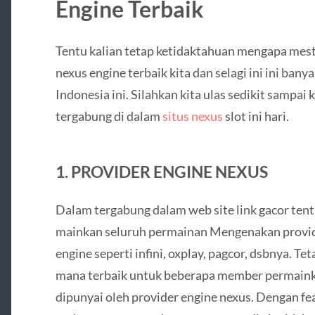
Engine Terbaik
Tentu kalian tetap ketidaktahuan mengapa mest
nexus engine terbaik kita dan selagi ini ini banya
Indonesia ini. Silahkan kita ulas sedikit sampa
tergabung di dalam
situs nexus
slot ini hari.
1. PROVIDER ENGINE NEXUS
Dalam tergabung dalam web site link gacor ten
mainkan seluruh permainan Mengenakan provide
engine seperti infini, oxplay, pagcor, dsbnya. T
mana terbaik untuk beberapa member permainkan 
dipunyai oleh provider engine nexus. Dengan 