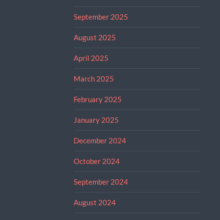
September 2025
August 2025
April 2025
March 2025
February 2025
January 2025
December 2024
October 2024
September 2024
August 2024