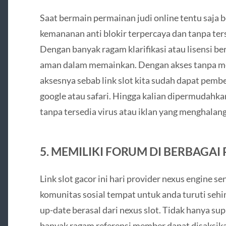
Saat bermain permainan judi online tentu saj
kemananan anti blokir terpercaya dan tanpa ter
Dengan banyak ragam klarifikasi atau lisensi be
aman dalam memainkan. Dengan akses tanpa me
aksesnya sebab link slot kita sudah dapat pembe
google atau safari. Hingga kalian dipermudahka
tanpa tersedia virus atau iklan yang menghalan
5. MEMILIKI FORUM DI BERBAGAI
Link slot gacor ini hari provider nexus engine
komunitas sosial tempat untuk anda turuti sehi
up-date berasal dari nexus slot. Tidak hanya supp
banyak ragam referensi member dapat disaksik