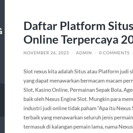
Daftar Platform Situs
G
Online Terpercaya 2
NOVEMBER 26, 2023
/
ADMIN
/
0 COMMENTS
Slot nexus kita adalah Situs atau Platform judi s
yang dapat menawarkan bermacam macam permai
Slot, Kasino Online, Permainan Sepak Bola, Ag
baik oleh Nexus Engine Slot. Mungkin para me
industri judi online tidak paham “Apa itu Nexu
terbaik yang menawarkan seluruh jenis permai
termasuk di kalangan pemain lama, nama Nexus 