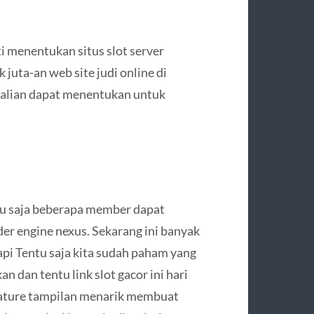
i menentukan situs slot server
k juta-an web site judi online di
i kalian dapat menentukan untuk
tu saja beberapa member dapat
r engine nexus. Sekarang ini banyak
etapi Tentu saja kita sudah paham yang
dan tentu link slot gacor ini hari
feature tampilan menarik membuat