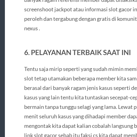
screenshoot jackpot atau informasi slot gacor ini
peroleh dan tergabung dengan gratis di komunitas
nexus .
6. PELAYANAN TERBAIK SAAT INI
Tentu saja mirip seperti yang sudah mimin memb
slot tetap utamakan beberapa member kita sampa
berasal dari banyak ragam jenis kasus seperti dep
kasus yang lain tentu kita tuntaskan secepat-
bermain tanpa tunggu selagi yang lama. Lewat 
menit seluruh kasus yang dihadapi member dap
mengontak kita dapat kalian cobalah langsung b
link slot gacor sebab itu faksi cs kita dapat me