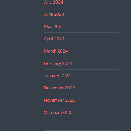
July 2024
June 2024
May 2024
April 2024
March 2024
February 2024
January 2024
December 2023
November 2023
October 2023