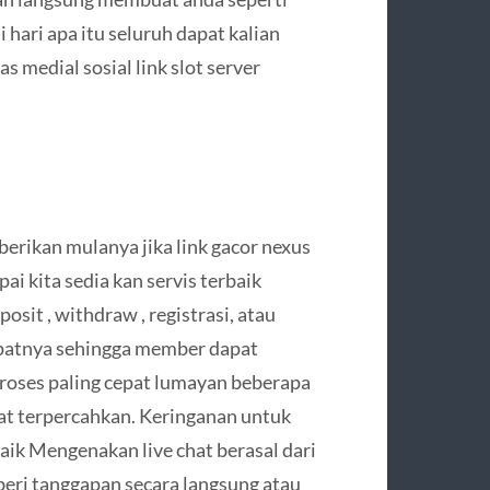
 hari apa itu seluruh dapat kalian
 medial sosial link slot server
erikan mulanya jika link gacor nexus
i kita sedia kan servis terbaik
osit , withdraw , registrasi, atau
cepatnya sehingga member dapat
proses paling cepat lumayan beberapa
at terpercahkan. Keringanan untuk
aik Mengenakan live chat berasal dari
mberi tanggapan secara langsung atau