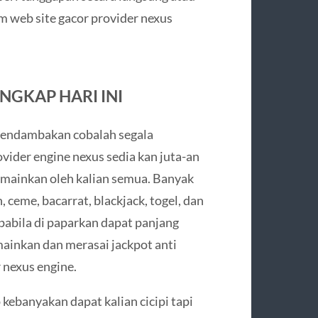
 web site gacor provider nexus
NGKAP HARI INI
 mendambakan cobalah segala
ovider engine nexus sedia kan juta-an
mainkan oleh kalian semua. Banyak
, ceme, bacarrat, blackjack, togel, dan
apabila di paparkan dapat panjang
mainkan dan merasai jackpot anti
r nexus engine.
ebanyakan dapat kalian cicipi tapi