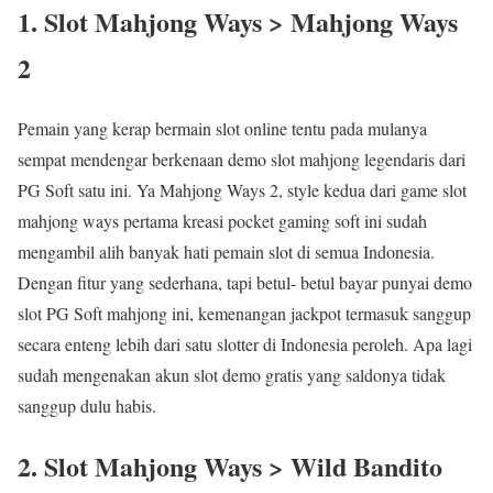
1. Slot Mahjong Ways > Mahjong Ways
2
Pemain yang kerap bermain slot online tentu pada mulanya
sempat mendengar berkenaan demo slot mahjong legendaris dari
PG Soft satu ini. Ya Mahjong Ways 2, style kedua dari game slot
mahjong ways pertama kreasi pocket gaming soft ini sudah
mengambil alih banyak hati pemain slot di semua Indonesia.
Dengan fitur yang sederhana, tapi betul- betul bayar punyai demo
slot PG Soft mahjong ini, kemenangan jackpot termasuk sanggup
secara enteng lebih dari satu slotter di Indonesia peroleh. Apa lagi
sudah mengenakan akun slot demo gratis yang saldonya tidak
sanggup dulu habis.
2. Slot Mahjong Ways > Wild Bandito