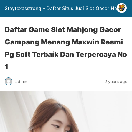
Staytexasstrong – Daftar Situs Judi Slot Gacor Hari Ini
Daftar Game Slot Mahjong Gacor
Gampang Menang Maxwin Resmi
Pg Soft Terbaik Dan Terpercaya No
1
admin
2 years ago