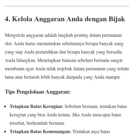
4. Kelola Anggaran Anda dengan Bijak
Mengelola anggaran adalah langkah penting dalam permainan
slot. Anda harus memutuskan sebelumnya berapa banyak uang
yang siap Anda pertaruhkan dan berapa banyak yang bersedia
Anda hilangkan. Menetapkan batasan sebelum bermain sangat
membantu agar Anda tidak terjebak dalam permainan yang terlalu
lama atau bertaruh lebih banyak daripada yang Anda mampu.
Tips Pengelolaan Anggaran:
Tetapkan Batas Kerugian:
Sebelum bermain, tentukan batas
kerugian yang bisa Anda terima. Jika Anda mencapai batas
tersebut, berhentilah bermain.
Tetapkan Batas Kemenangan:
Tentukan juga batas