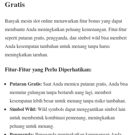
Gratis
Banyak mesin slot online menawarkan fitur bonus yang dapat
membantu Anda meningkatkan peluang kemenangan. Fitur-fitur
seperti putaran gratis, pengganda, dan simbol wild bisa memberi
Anda kesempatan tambahan untuk menang tanpa harus
meningkatkan taruhan.
Fitur-Fitur yang Perlu Diperhatikan:
Putaran Gratis:
Saat Anda memicu putaran gratis, Anda bisa
memutar gulungan tanpa bertaruh uang lagi, memberi
kesempatan lebih besar untuk menang tanpa risiko tambahan.
Simbol Wild:
Wild symbols dapat menggantikan simbol lain
untuk membentuk kombinasi pemenang, meningkatkan
peluang untuk menang.
Pengganda:
Pengganda meningkatkan kemenangan Anda,