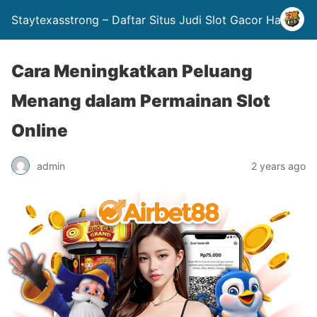
Staytexasstrong – Daftar Situs Judi Slot Gacor Hari Ini
Cara Meningkatkan Peluang
Menang dalam Permainan Slot
Online
admin
2 years ago