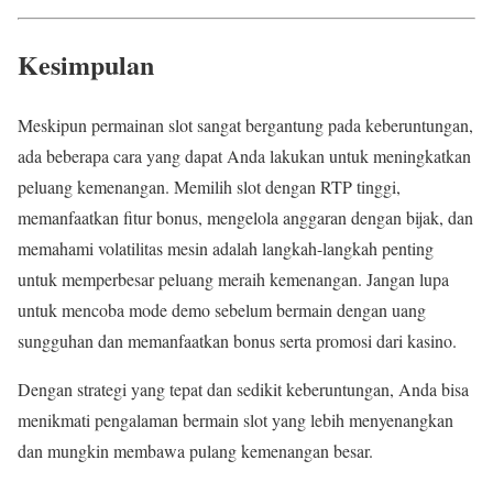
Kesimpulan
Meskipun permainan slot sangat bergantung pada keberuntungan,
ada beberapa cara yang dapat Anda lakukan untuk meningkatkan
peluang kemenangan. Memilih slot dengan RTP tinggi,
memanfaatkan fitur bonus, mengelola anggaran dengan bijak, dan
memahami volatilitas mesin adalah langkah-langkah penting
untuk memperbesar peluang meraih kemenangan. Jangan lupa
untuk mencoba mode demo sebelum bermain dengan uang
sungguhan dan memanfaatkan bonus serta promosi dari kasino.
Dengan strategi yang tepat dan sedikit keberuntungan, Anda bisa
menikmati pengalaman bermain slot yang lebih menyenangkan
dan mungkin membawa pulang kemenangan besar.