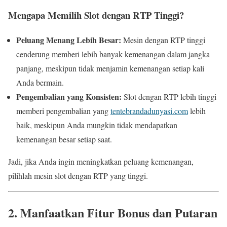
Mengapa Memilih Slot dengan RTP Tinggi?
Peluang Menang Lebih Besar:
Mesin dengan RTP tinggi
cenderung memberi lebih banyak kemenangan dalam jangka
panjang, meskipun tidak menjamin kemenangan setiap kali
Anda bermain.
Pengembalian yang Konsisten:
Slot dengan RTP lebih tinggi
memberi pengembalian yang
tentebrandadunyasi.com
lebih
baik, meskipun Anda mungkin tidak mendapatkan
kemenangan besar setiap saat.
Jadi, jika Anda ingin meningkatkan peluang kemenangan,
pilihlah mesin slot dengan RTP yang tinggi.
2. Manfaatkan Fitur Bonus dan Putaran