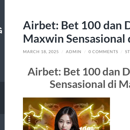
Airbet: Bet 100 dan
G
Maxwin Sensasional 
MARCH 18, 2025
/
ADMIN
/
0 COMMENTS
/
S
Airbet: Bet 100 dan
Sensasional di 