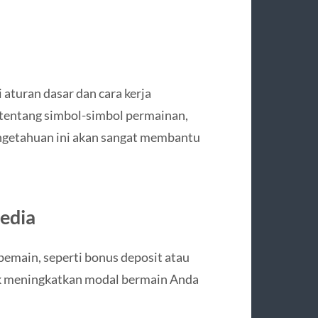
turan dasar dan cara kerja
tentang simbol-simbol permainan,
Pengetahuan ini akan sangat membantu
edia
pemain, seperti bonus deposit atau
uk meningkatkan modal bermain Anda