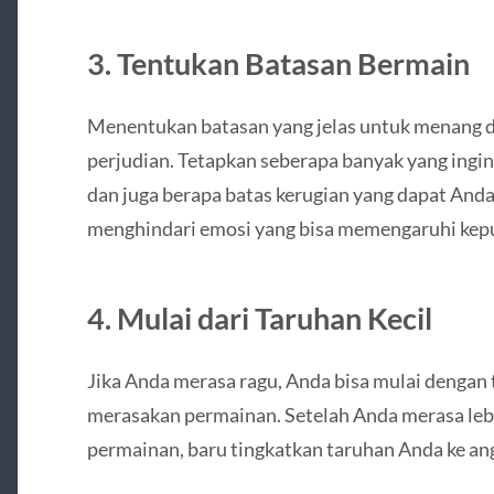
3.
Tentukan Batasan Bermain
Menentukan batasan yang jelas untuk menang d
perjudian. Tetapkan seberapa banyak yang ing
dan juga berapa batas kerugian yang dapat And
menghindari emosi yang bisa memengaruhi kep
4.
Mulai dari Taruhan Kecil
Jika Anda merasa ragu, Anda bisa mulai dengan
merasakan permainan. Setelah Anda merasa leb
permainan, baru tingkatkan taruhan Anda ke an