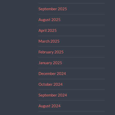
September 2025
August 2025
April 2025
March 2025
February 2025
January 2025
December 2024
October 2024
September 2024
August 2024