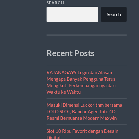
SEARCH
Search
Recent Posts
RAJANAGA99 Login dan Alasan
Mengapa Banyak Pengguna Terus
Mengikuti Perkembangannya dari
Waktu ke Waktu
Masuki Dimensi Luckorithm bersama
TOTO SLOT, Bandar Agen Toto 4D
Resmi Bernuansa Modern Maxwin
Slot 10 Ribu Favorit dengan Desain
Digital