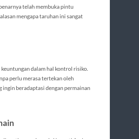
ebenarnya telah membuka pintu
 alasan mengapa taruhan ini sangat
euntungan dalam hal kontrol risiko.
pa perlu merasa tertekan oleh
ng ingin beradaptasi dengan permainan
main