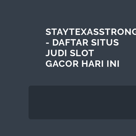
STAYTEXASSTRON
- DAFTAR SITUS
JUDI SLOT
GACOR HARI INI