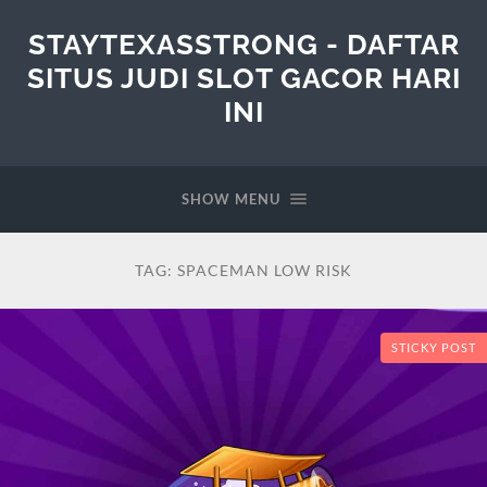
STAYTEXASSTRONG - DAFTAR
SITUS JUDI SLOT GACOR HARI
INI
SHOW MENU
TAG:
SPACEMAN LOW RISK
STICKY POST