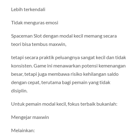
Lebih terkendali
Tidak menguras emosi
Spaceman Slot dengan modal kecil memang secara
teori bisa tembus maxwin,
tetapi secara praktik peluangnya sangat kecil dan tidak
konsisten. Game ini menawarkan potensi kemenangan
besar, tetapi juga membawa risiko kehilangan saldo
dengan cepat, terutama bagi pemain yang tidak
disiplin.
Untuk pemain modal kecil, fokus terbaik bukanlah:
Mengejar maxwin
Melainkan: