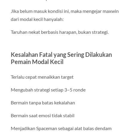
Jika belum masuk kondisi ini, maka mengejar maxwin
dari modal kecil hanyalah:
Taruhan nekat berbasis harapan, bukan strategi.
Kesalahan Fatal yang Sering Dilakukan
Pemain Modal Kecil
Terlalu cepat menaikkan target
Mengubah strategi setiap 3–5 ronde
Bermain tanpa batas kekalahan
Bermain saat emosi tidak stabil
Menjadikan Spaceman sebagai alat balas dendam