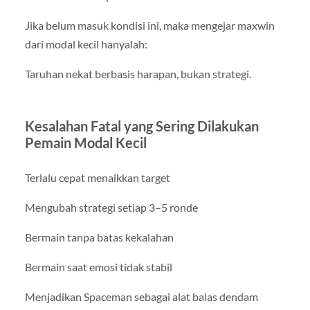
Jika belum masuk kondisi ini, maka mengejar maxwin
dari modal kecil hanyalah:
Taruhan nekat berbasis harapan, bukan strategi.
Kesalahan Fatal yang Sering Dilakukan
Pemain Modal Kecil
Terlalu cepat menaikkan target
Mengubah strategi setiap 3–5 ronde
Bermain tanpa batas kekalahan
Bermain saat emosi tidak stabil
Menjadikan Spaceman sebagai alat balas dendam