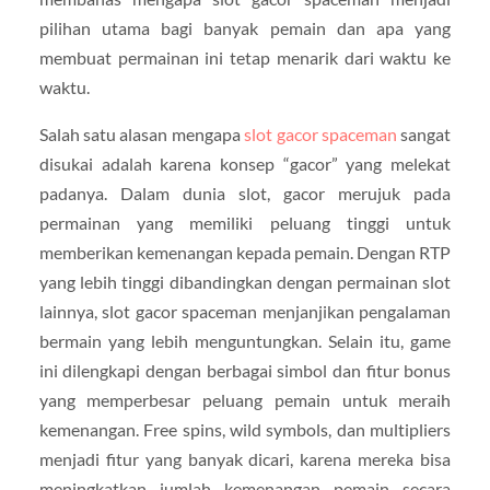
pilihan utama bagi banyak pemain dan apa yang
membuat permainan ini tetap menarik dari waktu ke
waktu.
Salah satu alasan mengapa
slot gacor spaceman
sangat
disukai adalah karena konsep “gacor” yang melekat
padanya. Dalam dunia slot, gacor merujuk pada
permainan yang memiliki peluang tinggi untuk
memberikan kemenangan kepada pemain. Dengan RTP
yang lebih tinggi dibandingkan dengan permainan slot
lainnya, slot gacor spaceman menjanjikan pengalaman
bermain yang lebih menguntungkan. Selain itu, game
ini dilengkapi dengan berbagai simbol dan fitur bonus
yang memperbesar peluang pemain untuk meraih
kemenangan. Free spins, wild symbols, dan multipliers
menjadi fitur yang banyak dicari, karena mereka bisa
meningkatkan jumlah kemenangan pemain secara