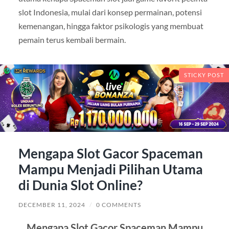
slot Indonesia, mulai dari konsep permainan, potensi
kemenangan, hingga faktor psikologis yang membuat
pemain terus kembali bermain.
STICKY POST
Mengapa Slot Gacor Spaceman
Mampu Menjadi Pilihan Utama
di Dunia Slot Online?
DECEMBER 11, 2024
/
0 COMMENTS
Mengapa Slot Gacor Spaceman Mampu