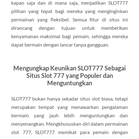
kapan saja dan di mana saja, menjadikan SLOT777
pilihan yang tepat bagi mereka yang menginginkan
permainan yang fleksibel. Semua fitur di situs ini
dirancang dengan tujuan untuk memberikan
kenyamanan maksimal bagi pemain, sehingga mereka
dapat bermain dengan lancar tanpa gangguan.
Mengungkap Keunikan SLOT777 Sebagai
Situs Slot 777 yang Populer dan
Menguntungkan
SLOT777 bukan hanya sekadar situs slot biasa, tetapi
merupakan tempat yang menawarkan pengalaman
bermain yang jauh lebih menguntungkan dan
menyenangkan. Mengkhususkan diri dalam permainan
slot 777, SLOT777 memikat para pemain dengan