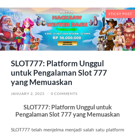
STICKY POST
SLOT777: Platform Unggul
untuk Pengalaman Slot 777
yang Memuaskan
JANUARY 2, 2025
/
0 COMMENTS
SLOT777: Platform Unggul untuk
Pengalaman Slot 777 yang Memuaskan
SLOT777 telah menjelma menjadi salah satu platform