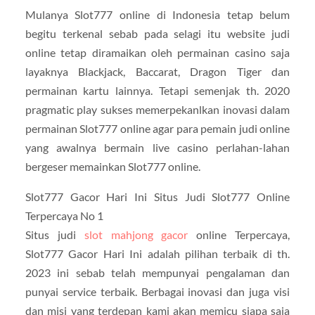
Mulanya Slot777 online di Indonesia tetap belum
begitu terkenal sebab pada selagi itu website judi
online tetap diramaikan oleh permainan casino saja
layaknya Blackjack, Baccarat, Dragon Tiger dan
permainan kartu lainnya. Tetapi semenjak th. 2020
pragmatic play sukses memerpekanlkan inovasi dalam
permainan Slot777 online agar para pemain judi online
yang awalnya bermain live casino perlahan-lahan
bergeser memainkan Slot777 online.
Slot777 Gacor Hari Ini Situs Judi Slot777 Online
Terpercaya No 1
Situs judi
slot mahjong gacor
online Terpercaya,
Slot777 Gacor Hari Ini adalah pilihan terbaik di th.
2023 ini sebab telah mempunyai pengalaman dan
punyai service terbaik. Berbagai inovasi dan juga visi
dan misi yang terdepan kami akan memicu siapa saja