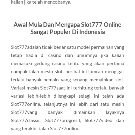
kalian jika telah mencobanya.
Awal Mula Dan Mengapa Slot777 Online
Sangat Populer Di Indonesia
Slot777adalah tidak benar satu model permainan yang
tetap hadia di casino dan umumnya jika kalian
memasuki gedung casino tentu yang akan pertama
nampak ialah mesin slot. perihal ini lumrah mengigat
terlalu banyak pemain yang senang memainkan slot.
Variasi mesin Slot777saat ini terhitung terlalu banyak
variasi lebih-lebih dilengkapi selagi ini telah ada
Slot777online. selanjutnya ini lebih dari satu mesin
Slot777yang banyak dimainkan layaknya
Slot777classic, Slot777progresif, Slot777video dan
yang terakhir ialah Slot777online.