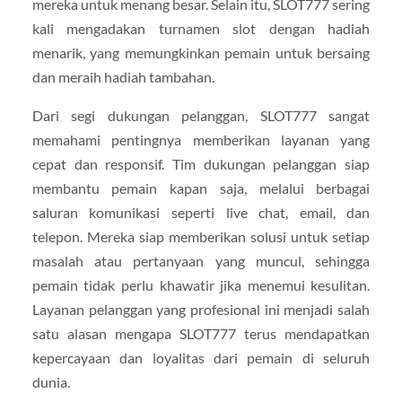
mereka untuk menang besar. Selain itu, SLOT777 sering
kali mengadakan turnamen slot dengan hadiah
menarik, yang memungkinkan pemain untuk bersaing
dan meraih hadiah tambahan.
Dari segi dukungan pelanggan, SLOT777 sangat
memahami pentingnya memberikan layanan yang
cepat dan responsif. Tim dukungan pelanggan siap
membantu pemain kapan saja, melalui berbagai
saluran komunikasi seperti live chat, email, dan
telepon. Mereka siap memberikan solusi untuk setiap
masalah atau pertanyaan yang muncul, sehingga
pemain tidak perlu khawatir jika menemui kesulitan.
Layanan pelanggan yang profesional ini menjadi salah
satu alasan mengapa SLOT777 terus mendapatkan
kepercayaan dan loyalitas dari pemain di seluruh
dunia.