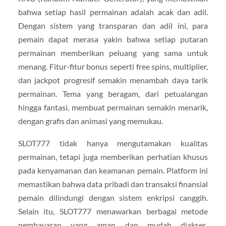
bahwa setiap hasil permainan adalah acak dan adil.
Dengan sistem yang transparan dan adil ini, para
pemain dapat merasa yakin bahwa setiap putaran
permainan memberikan peluang yang sama untuk
menang. Fitur-fitur bonus seperti free spins, multiplier,
dan jackpot progresif semakin menambah daya tarik
permainan. Tema yang beragam, dari petualangan
hingga fantasi, membuat permainan semakin menarik,
dengan grafis dan animasi yang memukau.
SLOT777 tidak hanya mengutamakan kualitas
permainan, tetapi juga memberikan perhatian khusus
pada kenyamanan dan keamanan pemain. Platform ini
memastikan bahwa data pribadi dan transaksi finansial
pemain dilindungi dengan sistem enkripsi canggih.
Selain itu, SLOT777 menawarkan berbagai metode
pembayaran yang aman dan mudah diakses,