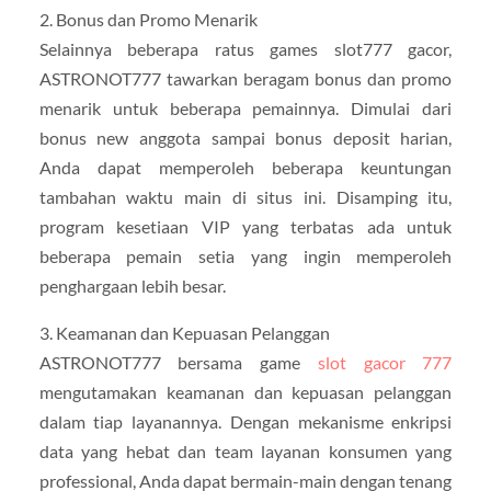
2. Bonus dan Promo Menarik
Selainnya beberapa ratus games slot777 gacor,
ASTRONOT777 tawarkan beragam bonus dan promo
menarik untuk beberapa pemainnya. Dimulai dari
bonus new anggota sampai bonus deposit harian,
Anda dapat memperoleh beberapa keuntungan
tambahan waktu main di situs ini. Disamping itu,
program kesetiaan VIP yang terbatas ada untuk
beberapa pemain setia yang ingin memperoleh
penghargaan lebih besar.
3. Keamanan dan Kepuasan Pelanggan
ASTRONOT777 bersama game
slot gacor 777
mengutamakan keamanan dan kepuasan pelanggan
dalam tiap layanannya. Dengan mekanisme enkripsi
data yang hebat dan team layanan konsumen yang
professional, Anda dapat bermain-main dengan tenang