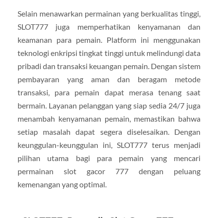
Selain menawarkan permainan yang berkualitas tinggi,
SLOT777 juga memperhatikan kenyamanan dan
keamanan para pemain. Platform ini menggunakan
teknologi enkripsi tingkat tinggi untuk melindungi data
pribadi dan transaksi keuangan pemain. Dengan sistem
pembayaran yang aman dan beragam metode
transaksi, para pemain dapat merasa tenang saat
bermain. Layanan pelanggan yang siap sedia 24/7 juga
menambah kenyamanan pemain, memastikan bahwa
setiap masalah dapat segera diselesaikan. Dengan
keunggulan-keunggulan ini, SLOT777 terus menjadi
pilihan utama bagi para pemain yang mencari
permainan slot gacor 777 dengan peluang
kemenangan yang optimal.