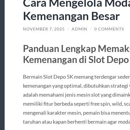
Cara Mengelola Moda
Kemenangan Besar
NOVEMBER 7, 2025
/
ADMIN
/
0 COMMENTS
Panduan Lengkap Memak
Kemenangan di Slot Depo
Bermain Slot Depo 5K memang terdengar sede
kemenangan yang optimal, dibutuhkan strategi y
adalah memahami jenis mesin slot yang dimaink
memiliki fitur berbeda seperti free spin, wild, s
mengenali karakter mesin, pemain bisa menent
taruhan atau kapan berhenti bermain agar moda