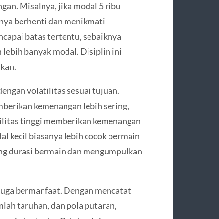
gan. Misalnya, jika modal 5 ribu
tnya berhenti dan menikmati
ncapai batas tertentu, sebaiknya
lebih banyak modal. Disiplin ini
kan.
dengan volatilitas sesuai tujuan.
mberikan kemenangan lebih sering,
tilitas tinggi memberikan kemenangan
al kecil biasanya lebih cocok bermain
ang durasi bermain dan mengumpulkan
n juga bermanfaat. Dengan mencatat
lah taruhan, dan pola putaran,