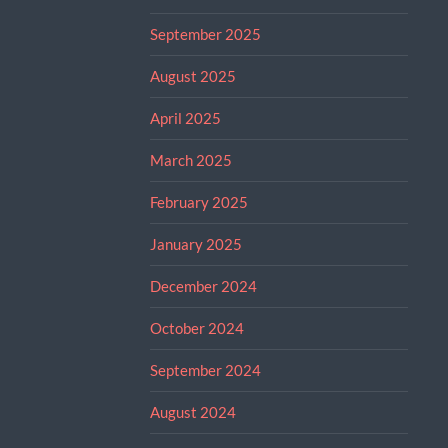
September 2025
August 2025
April 2025
March 2025
February 2025
January 2025
December 2024
October 2024
September 2024
August 2024