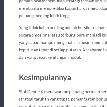
pemain bisa menemukan strategi terbaik untuk m
membantu memprediksi kapan harus menaikkan
peluang menang lebih tinggi.
Yang tidak kalah penting adalah bersikap sabar
secara emosional atau terburu-buru menjadi kun
yang sabar mampu menganalisis mesin, memanf
keputusan tepat di setiap putaran. Kesabaran 
dari yang cepat kehilangan modal.
Kesimpulannya
Slot Depo 5K menawarkan peluang bermain ser
strategi taruhan yang tepat, pemanfaatan bonus,
pencatatan hasil, dan kesabaran, pemain dapa