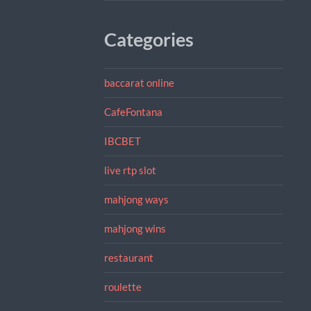
Categories
baccarat online
CafeFontana
IBCBET
live rtp slot
mahjong ways
mahjong wins
restaurant
roulette