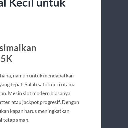
l Kecil untuk
simalkan
 5K
rhana, namun untuk mendapatkan
ang tepat. Salah satu kunci utama
an. Mesin slot modern biasanya
catter, atau jackpot progresif. Dengan
ukan kapan harus meningkatkan
l tetap aman.