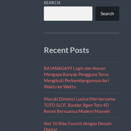
SEARCH
Search
Recent Posts
RAJANAGA99 Login dan Alasan
Mengapa Banyak Pengguna Terus
Mengikuti Perkembangannya dari
Waktu ke Waktu
Masuki Dimensi Luckorithm bersama
TOTO SLOT, Bandar Agen Toto 4D
Resmi Bernuansa Modern Maxwin
Slot 10 Ribu Favorit dengan Desain
Digital