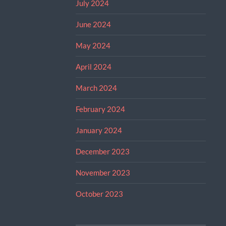
July 2024
June 2024
May 2024
April 2024
March 2024
February 2024
January 2024
December 2023
November 2023
October 2023