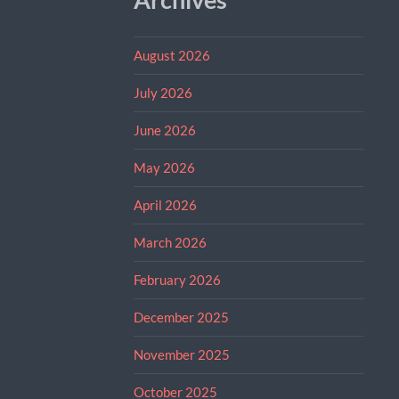
August 2026
July 2026
June 2026
May 2026
April 2026
March 2026
February 2026
December 2025
November 2025
October 2025