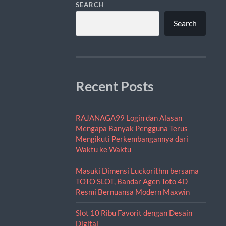
SEARCH
Search
Recent Posts
RAJANAGA99 Login dan Alasan
Mengapa Banyak Pengguna Terus
Mengikuti Perkembangannya dari
Waktu ke Waktu
Masuki Dimensi Luckorithm bersama
TOTO SLOT, Bandar Agen Toto 4D
Resmi Bernuansa Modern Maxwin
Slot 10 Ribu Favorit dengan Desain
Digital