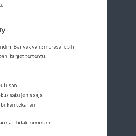
u.
uy
endiri. Banyak yang merasa lebih
ani target tertentu.
putusan
us satu jenis saja
 bukan tekanan
gan dan tidak monoton.