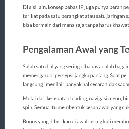
Di sisi lain, konsep bebas IP juga punya peran p
terikat pada satu perangkat atau satu jaringan sa
bisa bermain dari mana saja tanpa harus khawati
Pengalaman Awal yang Te
Salah satu hal yang sering dibahas adalah bag
memengaruhi persepsi jangka panjang. Saat per
langsung “menilai” banyak hal secara tidak sadar
Mulai dari kecepatan loading, navigasi menu, h
spin. Semua itu membentuk kesan awal yang cuk
Bonus yang diberikan di awal sering kali memb