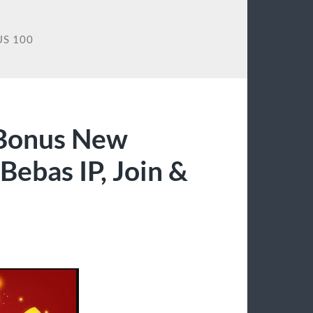
US 100
 Bonus New
ebas IP, Join &