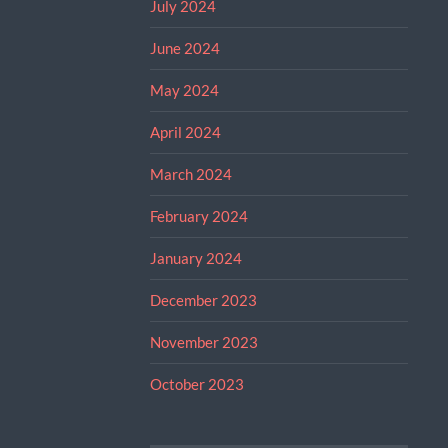
July 2024
June 2024
May 2024
April 2024
March 2024
February 2024
January 2024
December 2023
November 2023
October 2023