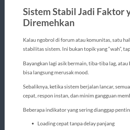
Sistem Stabil Jadi Faktor 
Diremehkan
Kalau ngobrol di forum atau komunitas, satu hal
stabilitas sistem. Ini bukan topik yang “wah”, tap
Bayangkan lagi asik bermain, tiba-tiba lag, atau
bisa langsung merusak mood.
Sebaliknya, ketika sistem berjalan lancar, semu
cepat, respon instan, dan minim gangguan memb
Beberapa indikator yang sering dianggap pentin
Loading cepat tanpa delay panjang