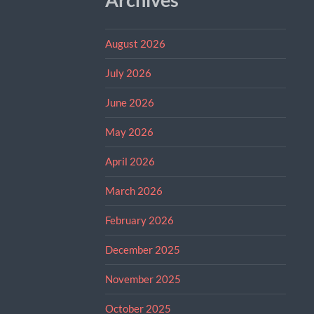
August 2026
July 2026
June 2026
May 2026
April 2026
March 2026
February 2026
December 2025
November 2025
October 2025