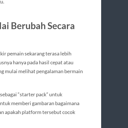
u.
ai Berubah Secara
kir pemain sekarang terasa lebih
kusnya hanya pada hasil cepat atau
ang mulai melihat pengalaman bermain
ebagai “starter pack” untuk
p untuk memberi gambaran bagaimana
an apakah platform tersebut cocok