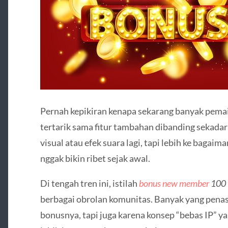
Pernah kepikiran kenapa sekarang banyak pema
tertarik sama fitur tambahan dibanding sekada
visual atau efek suara lagi, tapi lebih ke bagaim
nggak bikin ribet sejak awal.
Di tengah tren ini, istilah
bonus new member
100 
berbagai obrolan komunitas. Banyak yang pena
bonusnya, tapi juga karena konsep “bebas IP” 