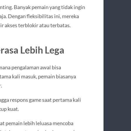
enting. Banyak pemain yang tidak ingin
ja. Dengan fleksibilitas ini, mereka
r akses terblokir atau terbatas.
rasa Lebih Lega
aimana pengalaman awal bisa
tama kali masuk, pemain biasanya
.
ingga respons game saat pertama kali
up kuat.
uat pemain lebih leluasa mencoba