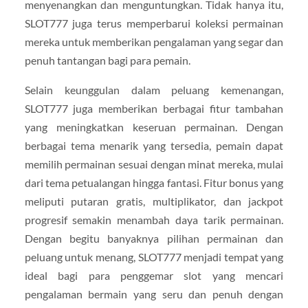
menyenangkan dan menguntungkan. Tidak hanya itu,
SLOT777 juga terus memperbarui koleksi permainan
mereka untuk memberikan pengalaman yang segar dan
penuh tantangan bagi para pemain.
Selain keunggulan dalam peluang kemenangan,
SLOT777 juga memberikan berbagai fitur tambahan
yang meningkatkan keseruan permainan. Dengan
berbagai tema menarik yang tersedia, pemain dapat
memilih permainan sesuai dengan minat mereka, mulai
dari tema petualangan hingga fantasi. Fitur bonus yang
meliputi putaran gratis, multiplikator, dan jackpot
progresif semakin menambah daya tarik permainan.
Dengan begitu banyaknya pilihan permainan dan
peluang untuk menang, SLOT777 menjadi tempat yang
ideal bagi para penggemar slot yang mencari
pengalaman bermain yang seru dan penuh dengan