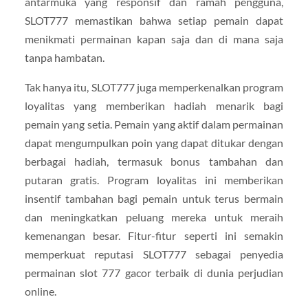
antarmuka yang responsif dan ramah pengguna,
SLOT777 memastikan bahwa setiap pemain dapat
menikmati permainan kapan saja dan di mana saja
tanpa hambatan.
Tak hanya itu, SLOT777 juga memperkenalkan program
loyalitas yang memberikan hadiah menarik bagi
pemain yang setia. Pemain yang aktif dalam permainan
dapat mengumpulkan poin yang dapat ditukar dengan
berbagai hadiah, termasuk bonus tambahan dan
putaran gratis. Program loyalitas ini memberikan
insentif tambahan bagi pemain untuk terus bermain
dan meningkatkan peluang mereka untuk meraih
kemenangan besar. Fitur-fitur seperti ini semakin
memperkuat reputasi SLOT777 sebagai penyedia
permainan slot 777 gacor terbaik di dunia perjudian
online.