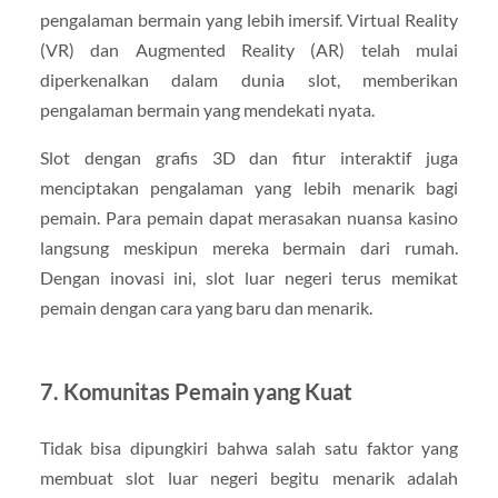
pengalaman bermain yang lebih imersif. Virtual Reality
(VR) dan Augmented Reality (AR) telah mulai
diperkenalkan dalam dunia slot, memberikan
pengalaman bermain yang mendekati nyata.
Slot dengan grafis 3D dan fitur interaktif juga
menciptakan pengalaman yang lebih menarik bagi
pemain. Para pemain dapat merasakan nuansa kasino
langsung meskipun mereka bermain dari rumah.
Dengan inovasi ini, slot luar negeri terus memikat
pemain dengan cara yang baru dan menarik.
7. Komunitas Pemain yang Kuat
Tidak bisa dipungkiri bahwa salah satu faktor yang
membuat slot luar negeri begitu menarik adalah