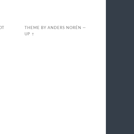
OT
THEME BY
ANDERS NORÉN
—
UP ↑