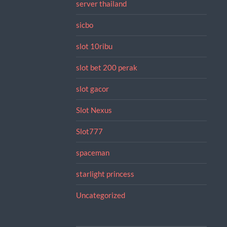
server thailand
sicbo
slot 10ribu
slot bet 200 perak
slot gacor
Slot Nexus
Slot777
spaceman
starlight princess
Uncategorized