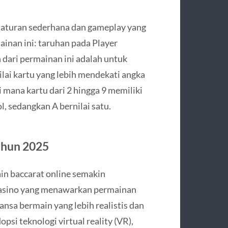
 aturan sederhana dan gameplay yang
ainan ini: taruhan pada Player
an dari permainan ini adalah untuk
lai kartu yang lebih mendekati angka
di mana kartu dari 2 hingga 9 memiliki
ol, sedangkan A bernilai satu.
ahun 2025
n baccarat online semakin
 kasino yang menawarkan permainan
ansa bermain yang lebih realistis dan
opsi teknologi virtual reality (VR),