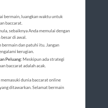
ai bermain, luangkan waktu untuk
an baccarat.
mula, sebaiknya Anda memulai dengan
 besar di awal.
 bermain dan patuhi itu. Jangan
engalami kerugian.
nan Peluang
: Meskipun ada strategi
inan baccarat adalah acak.
 memasuki dunia baccarat online
 yang ditawarkan. Selamat bermain