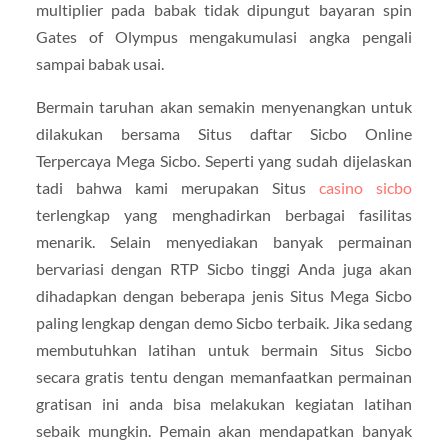
multiplier pada babak tidak dipungut bayaran spin
Gates of Olympus mengakumulasi angka pengali
sampai babak usai.
Bermain taruhan akan semakin menyenangkan untuk
dilakukan bersama Situs daftar Sicbo Online
Terpercaya Mega Sicbo. Seperti yang sudah dijelaskan
tadi bahwa kami merupakan Situs
casino sicbo
terlengkap yang menghadirkan berbagai fasilitas
menarik. Selain menyediakan banyak permainan
bervariasi dengan RTP Sicbo tinggi Anda juga akan
dihadapkan dengan beberapa jenis Situs Mega Sicbo
paling lengkap dengan demo Sicbo terbaik. Jika sedang
membutuhkan latihan untuk bermain Situs Sicbo
secara gratis tentu dengan memanfaatkan permainan
gratisan ini anda bisa melakukan kegiatan latihan
sebaik mungkin. Pemain akan mendapatkan banyak