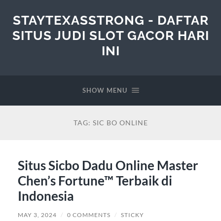
STAYTEXASSTRONG - DAFTAR
SITUS JUDI SLOT GACOR HARI
INI
SHOW MENU
TAG:
SIC BO ONLINE
Situs Sicbo Dadu Online Master
Chen’s Fortune™ Terbaik di
Indonesia
MAY 3, 2024
/
0 COMMENTS
/
STICKY