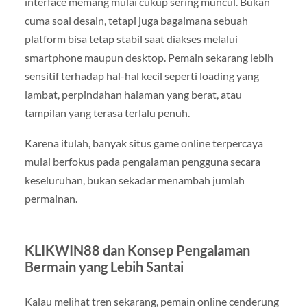
interface memang mulai cukup sering muncul. Bukan
cuma soal desain, tetapi juga bagaimana sebuah
platform bisa tetap stabil saat diakses melalui
smartphone maupun desktop. Pemain sekarang lebih
sensitif terhadap hal-hal kecil seperti loading yang
lambat, perpindahan halaman yang berat, atau
tampilan yang terasa terlalu penuh.
Karena itulah, banyak situs game online terpercaya
mulai berfokus pada pengalaman pengguna secara
keseluruhan, bukan sekadar menambah jumlah
permainan.
KLIKWIN88 dan Konsep Pengalaman
Bermain yang Lebih Santai
Kalau melihat tren sekarang, pemain online cenderung