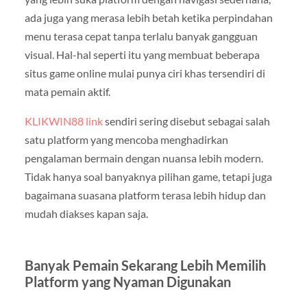
ada juga yang merasa lebih betah ketika perpindahan
menu terasa cepat tanpa terlalu banyak gangguan
visual. Hal-hal seperti itu yang membuat beberapa
situs game online mulai punya ciri khas tersendiri di
mata pemain aktif.
KLIKWIN88 link
sendiri sering disebut sebagai salah
satu platform yang mencoba menghadirkan
pengalaman bermain dengan nuansa lebih modern.
Tidak hanya soal banyaknya pilihan game, tetapi juga
bagaimana suasana platform terasa lebih hidup dan
mudah diakses kapan saja.
Banyak Pemain Sekarang Lebih Memilih
Platform yang Nyaman Digunakan