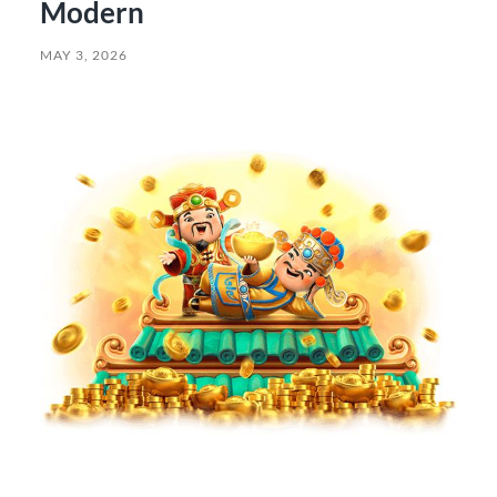
Modern
MAY 3, 2026