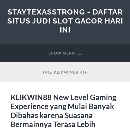
STAYTEXASSTRONG - DAFTAR
SITUS JUDI SLOT GACOR HARI
INI
SHOW MENU
TAG:
KLIKWIN88 RTP
KLIKWIN88 New Level Gaming
Experience yang Mulai Banyak
Dibahas karena Suasana
Bermainnya Terasa Lebih