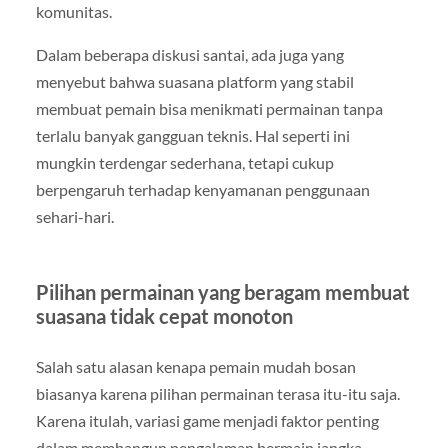
komunitas.
Dalam beberapa diskusi santai, ada juga yang
menyebut bahwa suasana platform yang stabil
membuat pemain bisa menikmati permainan tanpa
terlalu banyak gangguan teknis. Hal seperti ini
mungkin terdengar sederhana, tetapi cukup
berpengaruh terhadap kenyamanan penggunaan
sehari-hari.
Pilihan permainan yang beragam membuat
suasana tidak cepat monoton
Salah satu alasan kenapa pemain mudah bosan
biasanya karena pilihan permainan terasa itu-itu saja.
Karena itulah, variasi game menjadi faktor penting
dalam membangun pengalaman bermain jangka