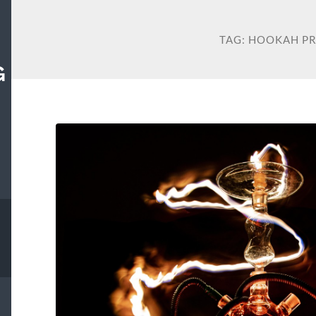
TAG:
HOOKAH P
G