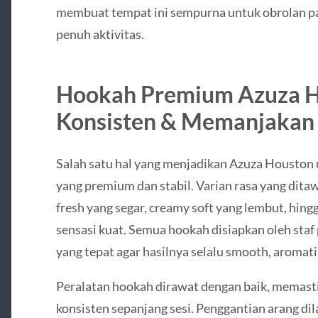
membuat tempat ini sempurna untuk obrolan pa
penuh aktivitas.
Hookah Premium Azuza H
Konsisten & Memanjakan
Salah satu hal yang menjadikan Azuza Houston 
yang premium dan stabil. Varian rasa yang ditaw
fresh yang segar, creamy soft yang lembut, hin
sensasi kuat. Semua hookah disiapkan oleh staf
yang tepat agar hasilnya selalu smooth, aromat
Peralatan hookah dirawat dengan baik, memasti
konsisten sepanjang sesi. Penggantian arang d