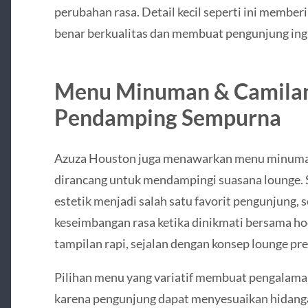
perubahan rasa. Detail kecil seperti ini membe
benar berkualitas dan membuat pengunjung ingi
Menu Minuman & Camilan
Pendamping Sempurna
Azuza Houston juga menawarkan menu minuman
dirancang untuk mendampingi suasana lounge. 
estetik menjadi salah satu favorit pengunjung
keseimbangan rasa ketika dinikmati bersama h
tampilan rapi, sejalan dengan konsep lounge p
Pilihan menu yang variatif membuat pengala
karena pengunjung dapat menyesuaikan hidang