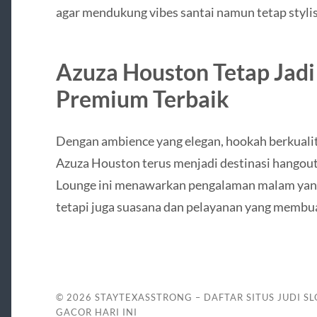
agar mendukung vibes santai namun tetap stylis
Azuza Houston Tetap Jadi
Premium Terbaik
Dengan ambience yang elegan, hookah berkualit
Azuza Houston terus menjadi destinasi hangout
Lounge ini menawarkan pengalaman malam yan
tetapi juga suasana dan pelayanan yang membua
© 2026
STAYTEXASSTRONG – DAFTAR SITUS JUDI SL
GACOR HARI INI