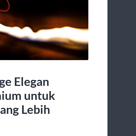
ge Elegan
ium untuk
ang Lebih