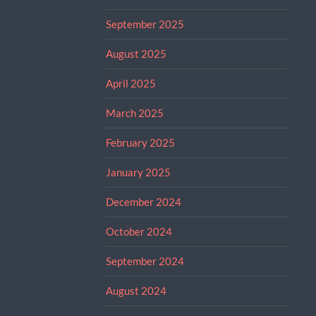
September 2025
August 2025
April 2025
March 2025
February 2025
January 2025
December 2024
October 2024
September 2024
August 2024