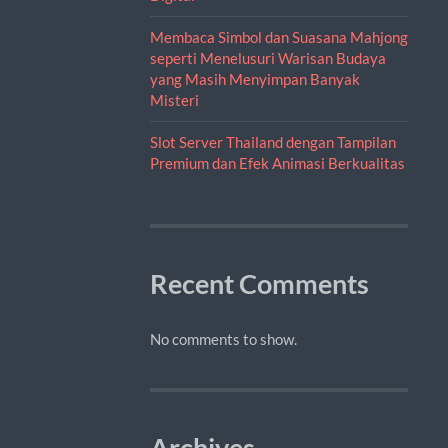
Membaca Simbol dan Suasana Mahjong
seperti Menelusuri Warisan Budaya
yang Masih Menyimpan Banyak
Misteri
Slot Server Thailand dengan Tampilan
Premium dan Efek Animasi Berkualitas
Recent Comments
No comments to show.
Archives