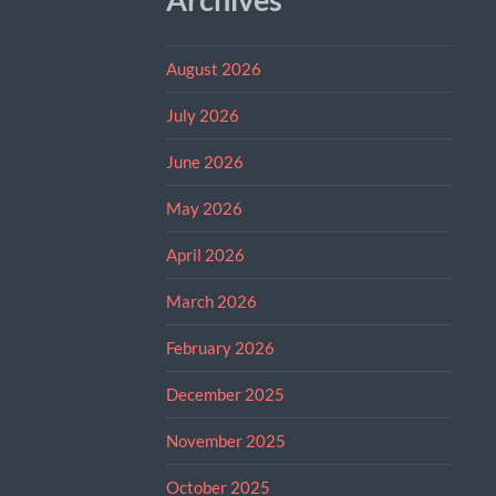
August 2026
July 2026
June 2026
May 2026
April 2026
March 2026
February 2026
December 2025
November 2025
October 2025