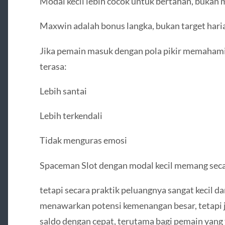
Modal kecil lebih cocok untuk bertahan, bukan
Maxwin adalah bonus langka, bukan target hari
Jika pemain masuk dengan pola pikir memahami 
terasa:
Lebih santai
Lebih terkendali
Tidak menguras emosi
Spaceman Slot dengan modal kecil memang seca
tetapi secara praktik peluangnya sangat kecil da
menawarkan potensi kemenangan besar, tetapi 
saldo dengan cepat, terutama bagi pemain yang t