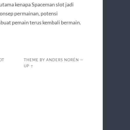
 utama kenapa Spaceman slot jadi
 konsep permainan, potensi
buat pemain terus kembali bermain.
OT
THEME BY
ANDERS NORÉN
—
UP ↑