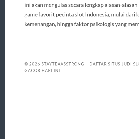
ini akan mengulas secara lengkap alasan-alasan
game favorit pecinta slot Indonesia, mulai dari
kemenangan, hingga faktor psikologis yang mem
© 2026
STAYTEXASSTRONG – DAFTAR SITUS JUDI SL
GACOR HARI INI