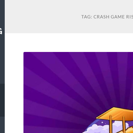
TAG:
CRASH GAME RI
G