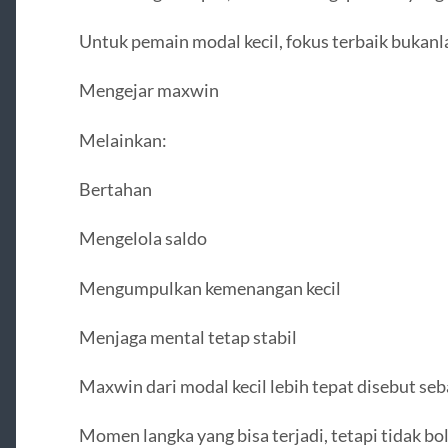
Untuk pemain modal kecil, fokus terbaik bukanl
Mengejar maxwin
Melainkan:
Bertahan
Mengelola saldo
Mengumpulkan kemenangan kecil
Menjaga mental tetap stabil
Maxwin dari modal kecil lebih tepat disebut seb
Momen langka yang bisa terjadi, tetapi tidak bo