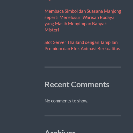
Membaca Simbol dan Suasana Mahjong
seperti Menelusuri Warisan Budaya
yang Masih Menyimpan Banyak
Misteri
Slot Server Thailand dengan Tampilan
Premium dan Efek Animasi Berkualitas
Recent Comments
No comments to show.
Archives