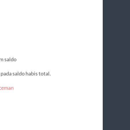
m saldo
pada saldo habis total.
ceman