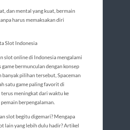
at, dan mental yang kuat, bermain
anpa harus memaksakan diri
a Slot Indonesia
n slot online di Indonesia mengalami
is game bermunculan dengan konsep
n banyak pilihan tersebut, Spaceman
h satu game paling favorit di
a terus meningkat dari waktu ke
n pemain berpengalaman.
n slot begitu digemari? Mengapa
 lain yang lebih dulu hadir? Artikel