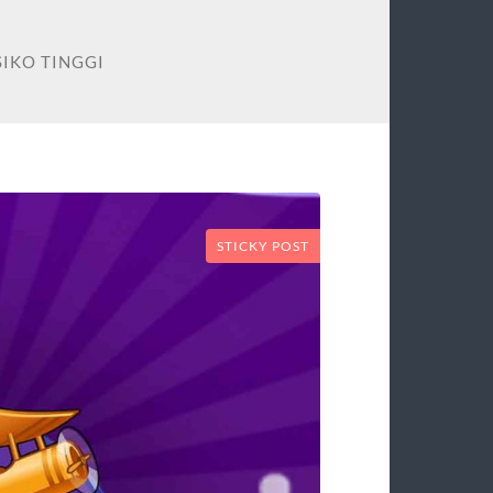
SIKO TINGGI
STICKY POST