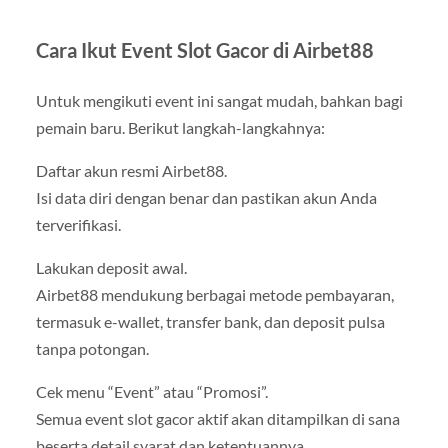
Cara Ikut Event Slot Gacor di Airbet88
Untuk mengikuti event ini sangat mudah, bahkan bagi
pemain baru. Berikut langkah-langkahnya:
Daftar akun resmi Airbet88.
Isi data diri dengan benar dan pastikan akun Anda
terverifikasi.
Lakukan deposit awal.
Airbet88 mendukung berbagai metode pembayaran,
termasuk e-wallet, transfer bank, dan deposit pulsa
tanpa potongan.
Cek menu “Event” atau “Promosi”.
Semua event slot gacor aktif akan ditampilkan di sana
beserta detail syarat dan ketentuannya.