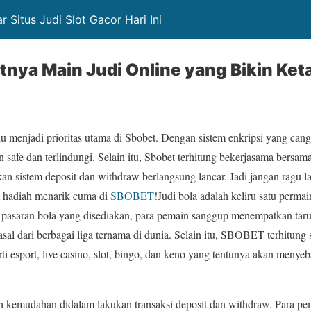
r Situs Judi Slot Gacor Hari Ini
nya Main Judi Online yang Bikin Ket
 menjadi prioritas utama di Sbobet. Dengan sistem enkripsi yang can
n safe dan terlindungi. Selain itu, Sbobet terhitung bekerjasama bersa
an sistem deposit dan withdraw berlangsung lancar. Jadi jangan ragu l
 hadiah menarik cuma di
SBOBET
!Judi bola adalah keliru satu perma
asaran bola yang disediakan, para pemain sanggup menempatkan taru
asal dari berbagai liga ternama di dunia. Selain itu, SBOBET terhitun
ti esport, live casino, slot, bingo, dan keno yang tentunya akan meny
kemudahan didalam lakukan transaksi deposit dan withdraw. Para pe