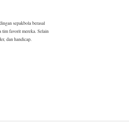
dingan sepakbola berasal
tim favorit mereka. Selain
der, dan handicap.